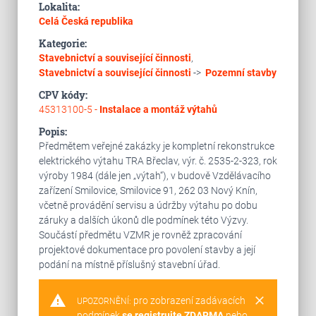
Lokalita:
Celá Česká republika
Kategorie:
Stavebnictví a související činnosti
,
Stavebnictví a související činnosti
->
Pozemní stavby
CPV kódy:
45313100-5 -
Instalace a montáž výtahů
Popis:
Předmětem veřejné zakázky je kompletní rekonstrukce
elektrického výtahu TRA Břeclav, výr. č. 2535-2-323, rok
výroby 1984 (dále jen „výtah“), v budově Vzdělávacího
zařízení Smilovice, Smilovice 91, 262 03 Nový Knín,
včetně provádění servisu a údržby výtahu po dobu
záruky a dalších úkonů dle podmínek této Výzvy.
Součástí předmětu VZMR je rovněž zpracování
projektové dokumentace pro povolení stavby a její
podání na místně příslušný stavební úřad.
warning
clear
pro zobrazení zadávacích
UPOZORNĚNÍ:
podmínek
se registrujte ZDARMA
nebo