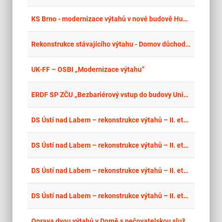
place
Cel
KS Brno - modernizace výtahů v nové budově Husova – II.
place
Cel
Rekonstrukce stávajícího výtahu - Domov důchodců Pilníkov
place
Cel
UK-FF – OSBI „Modernizace výtahu”
place
Cel
ERDF SP ZČU „Bezbariérový vstup do budovy Univerzitní 22
place
Cel
DS Ústí nad Labem – rekonstrukce výtahů – II. etapa II., Část 4: Domov Velké Březno, příspěvková organizace
place
Cel
DS Ústí nad Labem – rekonstrukce výtahů – II. etapa II., Část 3: Domov pro seniory Krásné Březno, příspěvková organizace
place
Cel
DS Ústí nad Labem – rekonstrukce výtahů – II. etapa II., Část 2: Domov pro seniory Dobětice, příspěvková organizace
place
Cel
DS Ústí nad Labem – rekonstrukce výtahů – II. etapa II.
place
Cel
Oprava dvou výtahů v Domě s pečovatelskou službou Souhradní 1393, Lipník nad Bečvou