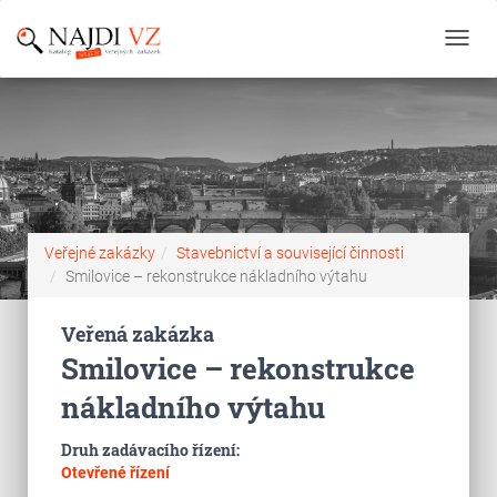
Toggl
navig
Veřejné zakázky
Stavebnictví a související činnosti
Smilovice – rekonstrukce nákladního výtahu
Veřená zakázka
Smilovice – rekonstrukce
nákladního výtahu
Druh zadávacího řízení:
Otevřené řízení