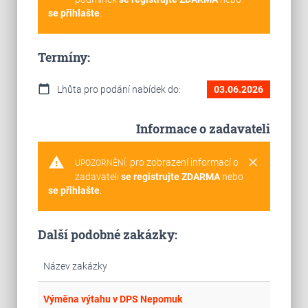
se přihlašte
.
Termíny:
calendar_today
Lhůta pro podání nabídek do:
03.06.2026
Informace o zadavateli
warning
clear
pro zobrazení informací o
UPOZORNĚNÍ:
zadavateli
se registrujte ZDARMA
nebo
se přihlašte
.
Další podobné zakázky:
Název zakázky
place
Hla
Výměna výtahu v DPS Nepomuk