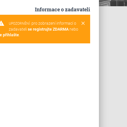
Informace o zadavateli
rning
clear
pro zobrazení informací o
UPOZORNĚNÍ:
zadavateli
se registrujte ZDARMA
nebo
e přihlašte
.