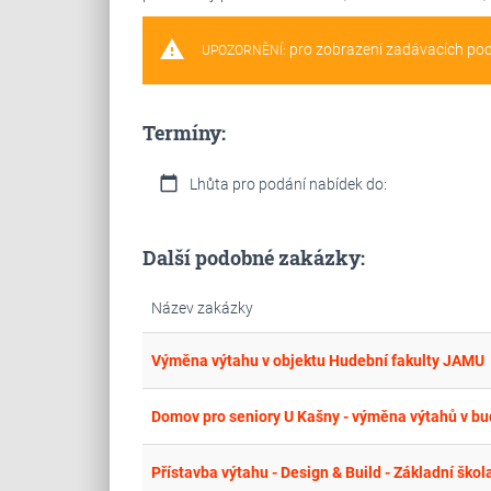
warning
pro zobrazení zadávacích po
UPOZORNĚNÍ:
Termíny:
calendar_today
Lhůta pro podání nabídek do:
Další podobné zakázky:
Název zakázky
Výměna výtahu v objektu Hudební fakulty JAMU
Domov pro seniory U Kašny - výměna výtahů v bu
Přístavba výtahu - Design & Build - Základní ško