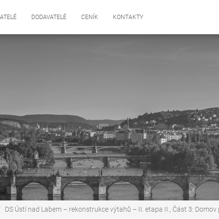
ATELÉ
DODAVATELÉ
CENÍK
KONTAKTY
DS Ústí nad Labem – rekonstrukce výtahů – II. etapa II., Část 3: Domo