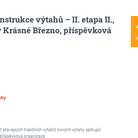
strukce výtahů – II. etapa II.,
wa
y Krásné Březno, příspěvková
s
vby
 stávajících trakčních výtahů novými výtahy splňující
příspěvková organizace.