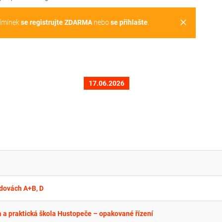
clear
dmínek
se registrujte ZDARMA
nebo
se přihlašte
.
17.06.2026
dovách A+B, D
la a praktická škola Hustopeče – opakované řízení