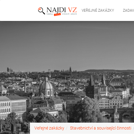
VEŘEJNÉ ZAKÁZKY
ZADAV
Veřejné zakázky
Stavebnictví a související činnosti