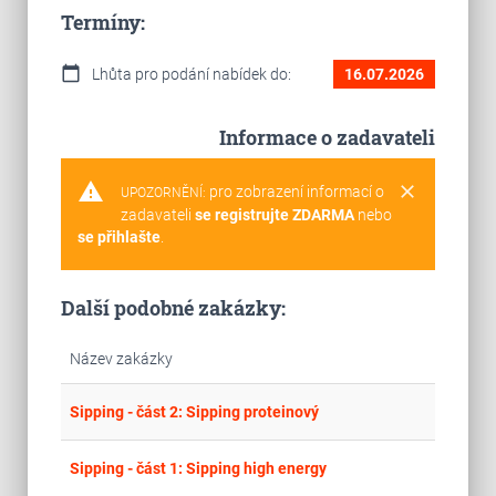
Termíny:
calendar_today
Lhůta pro podání nabídek do:
16.07.2026
Informace o zadavateli
warning
clear
pro zobrazení informací o
UPOZORNĚNÍ:
zadavateli
se registrujte ZDARMA
nebo
se přihlašte
.
Další podobné zakázky:
Název zakázky
place
Cel
Sipping - část 2: Sipping proteinový
place
Cel
Sipping - část 1: Sipping high energy