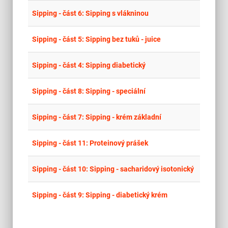
place
Cel
Sipping - část 6: Sipping s vlákninou
place
Cel
Sipping - část 5: Sipping bez tuků - juice
place
Cel
Sipping - část 4: Sipping diabetický
place
Cel
Sipping - část 8: Sipping - speciální
place
Cel
Sipping - část 7: Sipping - krém základní
place
Cel
Sipping - část 11: Proteinový prášek
place
Cel
Sipping - část 10: Sipping - sacharidový isotonický
place
Cel
Sipping - část 9: Sipping - diabetický krém