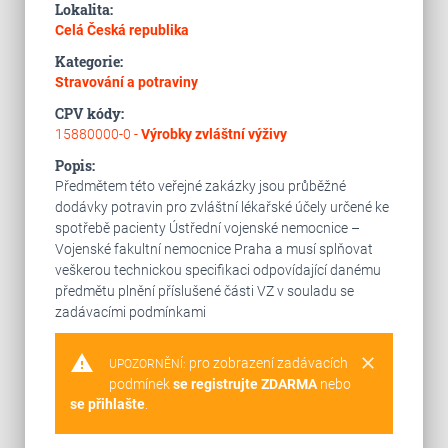
Lokalita:
Celá Česká republika
Kategorie:
Stravování a potraviny
CPV kódy:
15880000-0 -
Výrobky zvláštní výživy
Popis:
Předmětem této veřejné zakázky jsou průběžné
dodávky potravin pro zvláštní lékařské účely určené ke
spotřebě pacienty Ústřední vojenské nemocnice –
Vojenské fakultní nemocnice Praha a musí splňovat
veškerou technickou specifikaci odpovídající danému
předmětu plnění příslušené části VZ v souladu se
zadávacími podmínkami
warning
clear
pro zobrazení zadávacích
UPOZORNĚNÍ:
podmínek
se registrujte ZDARMA
nebo
se přihlašte
.