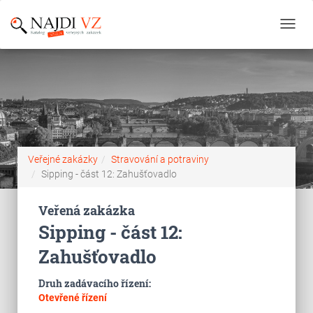
Toggl
navig
Veřejné zakázky
Stravování a potraviny
Sipping - část 12: Zahušťovadlo
Veřená zakázka
Sipping - část 12:
Zahušťovadlo
Druh zadávacího řízení:
Otevřené řízení