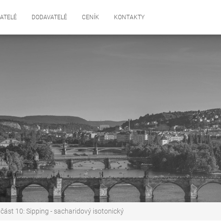
ATELÉ
DODAVATELÉ
CENÍK
KONTAKTY
 část 10: Sipping - sacharidový isotonický