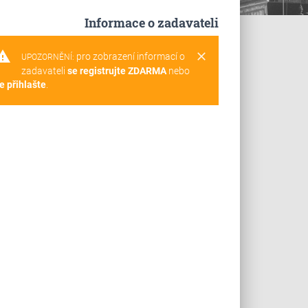
Informace o zadavateli
rning
clear
pro zobrazení informací o
UPOZORNĚNÍ:
zadavateli
se registrujte ZDARMA
nebo
e přihlašte
.