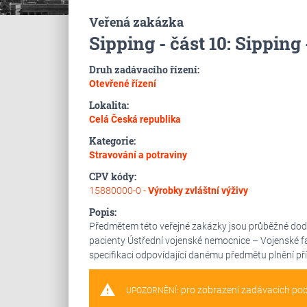
Veřená zakázka
Sipping - část 10: Sipping
Druh zadávacího řízení:
Otevřené řízení
Lokalita:
Celá Česká republika
Kategorie:
Stravování a potraviny
CPV kódy:
15880000-0 -
Výrobky zvláštní výživy
Popis:
Předmětem této veřejné zakázky jsou průběžné dodáv
pacienty Ústřední vojenské nemocnice – Vojenské f
specifikaci odpovídající danému předmětu plnění p
warning
pro zobrazení zadávacích po
UPOZORNĚNÍ: