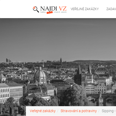
VEŘEJNÉ ZAKÁZKY
ZADAV
Veřejné zakázky
Stravování a potraviny
Sipping -