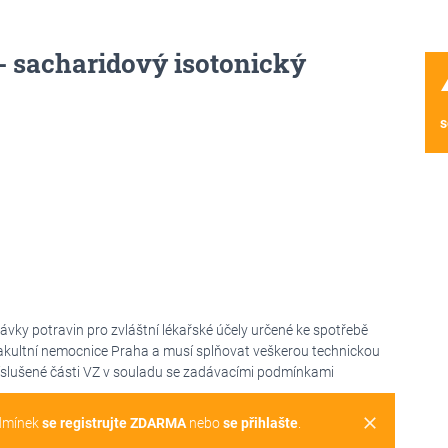
 - sacharidový isotonický
wa
s
ky potravin pro zvláštní lékařské účely určené ke spotřebě
akultní nemocnice Praha a musí splňovat veškerou technickou
říslušené části VZ v souladu se zadávacími podmínkami
clear
dmínek
se registrujte ZDARMA
nebo
se přihlašte
.