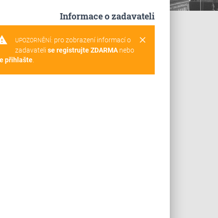
Informace o zadavateli
rning
clear
pro zobrazení informací o
UPOZORNĚNÍ:
zadavateli
se registrujte ZDARMA
nebo
e přihlašte
.