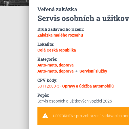
Veřená zakázka
Servis osobních a užitko
Druh zadávacího řízení:
Zakázka malého rozsahu
Lokalita:
Celá Česká republika
Kategorie:
Auto-moto, doprava
,
Auto-moto, doprava
->
Servisní služby
CPV kódy:
50112000-3 -
Opravy a údržba automobilů
Popis:
Servis osobních a užitkových vozidel 2026
warning
pro zobrazení zadávacích po
UPOZORNĚNÍ: