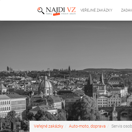
VEŘEJNÉ ZAKÁZKY
ZADAV
Veřejné zakázky
Auto-moto, doprava
Servis osob