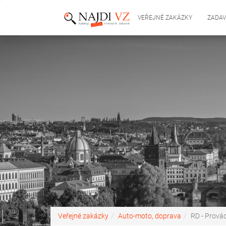
VEŘEJNÉ ZAKÁZKY
ZADAV
Veřejné zakázky
Auto-moto, doprava
RD - Prová