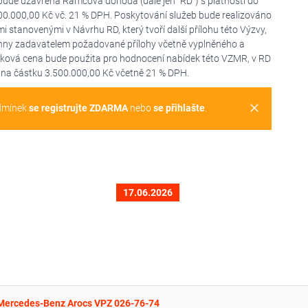
m bude uzavřena Rámcová dohoda (dále jen "RD") s platností do
00.000,00 Kč vč. 21 % DPH. Poskytování služeb bude realizováno
 stanovenými v Návrhu RD, který tvoří další přílohu této Výzvy,
echny zadavatelem požadované přílohy včetně vyplněného a
elková cena bude použita pro hodnocení nabídek této VZMR, v RD
na částku 3.500.000,00 Kč včetně 21 % DPH.
clear
dmínek
se registrujte ZDARMA
nebo
se přihlašte
.
17.06.2026
 Mercedes-Benz Arocs VPZ 026-76-74