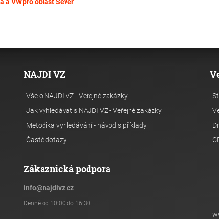
da a VW pro oblast Sever
NAJDI VZ
V
Vše o NAJDI VZ - Veřejné zakázky
St
Jak vyhledávat s NAJDI VZ - Veřejné zakázky
Ve
Metodika vyhledávání - návod s příklady
Dr
Časté dotazy
C
Zákaznická podpora
info
@
najdivz.cz
Denně od 10:00 do 16:30
w