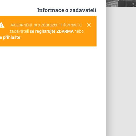
Informace o zadavateli
rning
clear
pro zobrazení informací o
UPOZORNĚNÍ:
zadavateli
se registrujte ZDARMA
nebo
e přihlašte
.