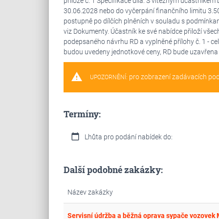
příloze č. 1 Specifikace díla. S vítězným účastníke
30.06.2028 nebo do vyčerpání finančního limitu 3.5
postupně po dílčích plněních v souladu s podmínkami
viz Dokumenty. Účastník ke své nabídce přiloží vš
podepsaného návrhu RD a vyplněné přílohy č. 1 - c
budou uvedeny jednotkové ceny, RD bude uzavřena 
warning
pro zobrazení zadávacích po
UPOZORNĚNÍ:
Termíny:
calendar_today
Lhůta pro podání nabídek do:
Další podobné zakázky:
Název zakázky
Servisní údržba a běžná oprava sypače vozovek