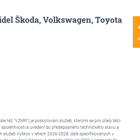
idel Škoda, Volkswagen, Toyota
wa
s
e též "VZMR") je poskytování služeb, kterými se pro účely této
spolehlivosti a uvedení do předepsaného technického stavu a
h služeb Vyškov v letech 2026-2028, dále specifikovaných v