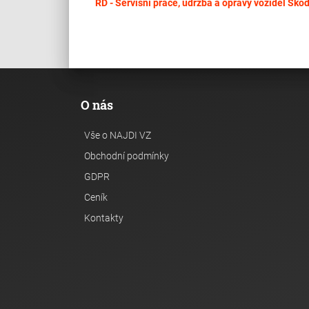
RD - Servisní práce, údržba a opravy vozidel Ško
O nás
Vše o NAJDI VZ
Obchodní podmínky
GDPR
Ceník
Kontakty