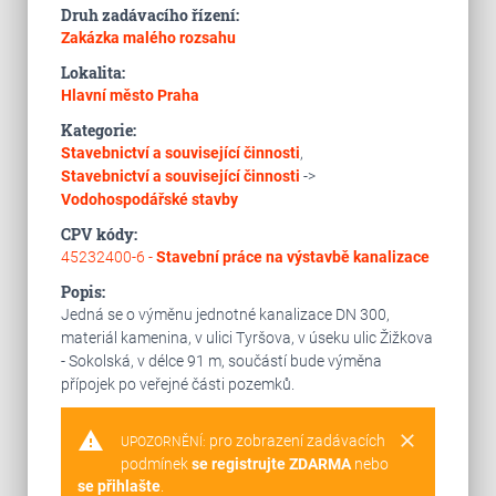
Druh zadávacího řízení:
Zakázka malého rozsahu
Lokalita:
Hlavní město Praha
Kategorie:
Stavebnictví a související činnosti
,
Stavebnictví a související činnosti
->
Vodohospodářské stavby
CPV kódy:
45232400-6 -
Stavební práce na výstavbě kanalizace
Popis:
Jedná se o výměnu jednotné kanalizace DN 300,
materiál kamenina, v ulici Tyršova, v úseku ulic Žižkova
- Sokolská, v délce 91 m, součástí bude výměna
přípojek po veřejné části pozemků.
warning
clear
pro zobrazení zadávacích
UPOZORNĚNÍ:
podmínek
se registrujte ZDARMA
nebo
se přihlašte
.