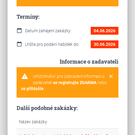
Termíny:
calendar_today
Datum zahájení zakázky:
04.06.2026
calendar_today
Lhůta pro podání nabídek do:
30.06.2026
Informace o zadavateli
warning
clear
pro zobrazení informací o
UPOZORNĚNÍ:
zadavateli
se registrujte ZDARMA
nebo
se přihlašte
.
Další podobné zakázky:
Název zakázky