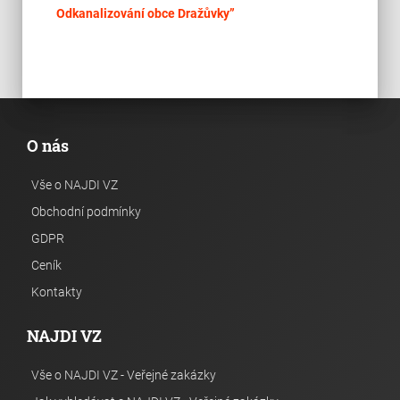
place
Cel
Odkanalizování obce Dražůvky”
O nás
Vše o NAJDI VZ
Obchodní podmínky
GDPR
Ceník
Kontakty
NAJDI VZ
Vše o NAJDI VZ - Veřejné zakázky