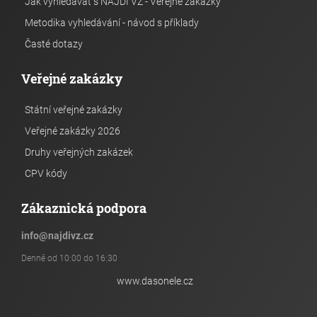
Jak vyhledávat s NAJDI VZ - Veřejné zakázky
Metodika vyhledávání - návod s příklady
Časté dotazy
Veřejné zakázky
Státní veřejné zakázky
Veřejné zakázky 2026
Druhy veřejných zakázek
CPV kódy
Zákaznická podpora
info
@
najdivz.cz
Denně od 10:00 do 16:30
www.dasonele.cz