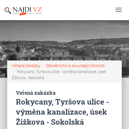
Toggl
navig
Veřejné zakázky
Stavebnictví a související činnosti
Rokycany, Tyršova ulice - výměna kanalizace, úsek
Žižkova - Sokolská
Veřená zakázka
Rokycany, Tyršova ulice -
výměna kanalizace, úsek
Žižkova - Sokolská