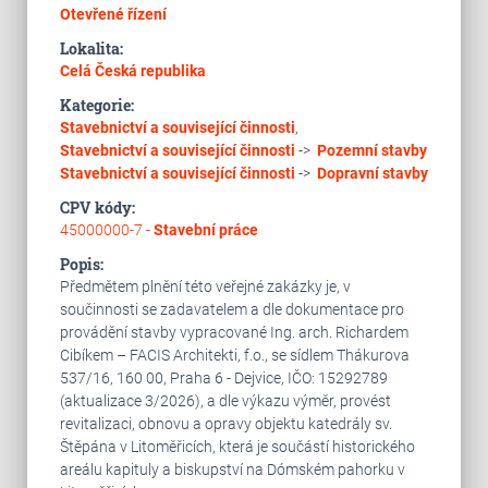
Otevřené řízení
Lokalita:
Celá Česká republika
Kategorie:
Stavebnictví a související činnosti
,
Stavebnictví a související činnosti
->
Pozemní stavby
Stavebnictví a související činnosti
->
Dopravní stavby
CPV kódy:
45000000-7 -
Stavební práce
Popis:
Předmětem plnění této veřejné zakázky je, v
součinnosti se zadavatelem a dle dokumentace pro
provádění stavby vypracované Ing. arch. Richardem
Cibíkem – FACIS Architekti, f.o., se sídlem Thákurova
537/16, 160 00, Praha 6 - Dejvice, IČO: 15292789
(aktualizace 3/2026), a dle výkazu výměr, provést
revitalizaci, obnovu a opravy objektu katedrály sv.
Štěpána v Litoměřicích, která je součástí historického
areálu kapituly a biskupství na Dómském pahorku v