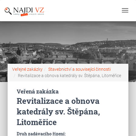
Toggl
navig
Veřejné zakázky
Stavebnictví a související činnosti
Revitalizace a obnova katedrály sv. Štěpána, Litoměřice
Veřená zakázka
Revitalizace a obnova
katedrály sv. Štěpána,
Litoměřice
Druh zadávacího řízení: