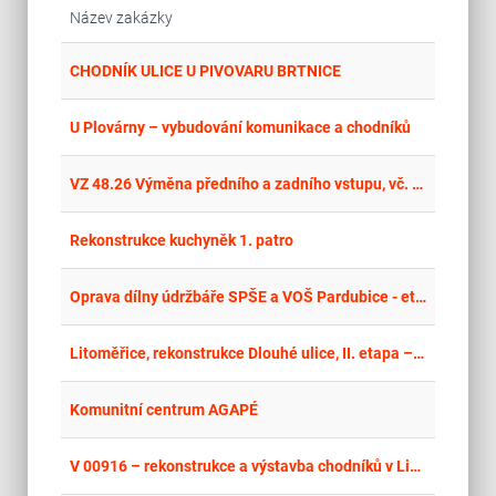
Název zakázky
place
Cel
CHODNÍK ULICE U PIVOVARU BRTNICE
place
Cel
U Plovárny – vybudování komunikace a chodníků
place
Cel
VZ 48.26 Výměna předního a zadního vstupu, vč. stavebních úprav 1. NP v BD na ul. J. Škody 183/4, Ostrava-Dubina
place
Cel
Rekonstrukce kuchyněk 1. patro
place
Cel
Oprava dílny údržbáře SPŠE a VOŠ Pardubice - etapa číslo 1
place
Úst
Litoměřice, rekonstrukce Dlouhé ulice, II. etapa – stavební práce
place
Hla
Komunitní centrum AGAPÉ
place
Par
V 00916 – rekonstrukce a výstavba chodníků v Lipolticích