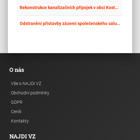
place
Stř
Rekonstrukce kanalizačních přípojek v obci Kostomlaty nad Labem
place
Hla
Odstranění přístavby zázemí společenského sálu v havarijním stavu
O nás
Vše o NAJDI VZ
Obchodní podmínky
GDPR
Ceník
Kontakty
NAJDI VZ