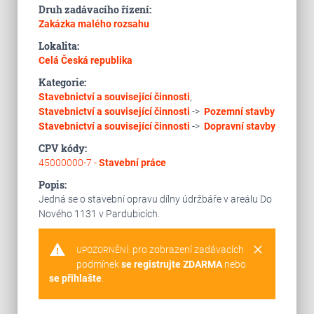
Druh zadávacího řízení:
Zakázka malého rozsahu
Lokalita:
Celá Česká republika
Kategorie:
Stavebnictví a související činnosti
,
Stavebnictví a související činnosti
->
Pozemní stavby
Stavebnictví a související činnosti
->
Dopravní stavby
CPV kódy:
45000000-7 -
Stavební práce
Popis:
Jedná se o stavební opravu dílny údržbáře v areálu Do
Nového 1131 v Pardubicích.
warning
clear
pro zobrazení zadávacích
UPOZORNĚNÍ:
podmínek
se registrujte ZDARMA
nebo
se přihlašte
.