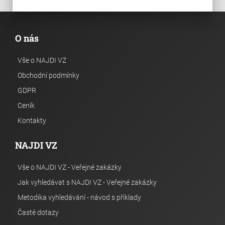
O nás
Vše o NAJDI VZ
Obchodní podmínky
GDPR
Ceník
Kontakty
NAJDI VZ
Vše o NAJDI VZ - Veřejné zakázky
Jak vyhledávat s NAJDI VZ - Veřejné zakázky
Metodika vyhledávání - návod s příklady
Časté dotazy