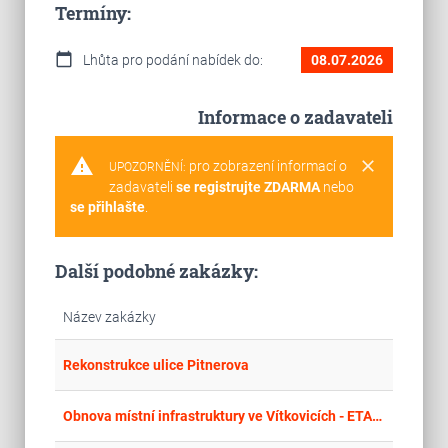
Termíny:
calendar_today
Lhůta pro podání nabídek do:
08.07.2026
Informace o zadavateli
warning
clear
pro zobrazení informací o
UPOZORNĚNÍ:
zadavateli
se registrujte ZDARMA
nebo
se přihlašte
.
Další podobné zakázky:
Název zakázky
place
Hla
Rekonstrukce ulice Pitnerova
place
Hla
Obnova místní infrastruktury ve Vítkovicích - ETAPA 2025 (U STARÉHO MLÝNA)