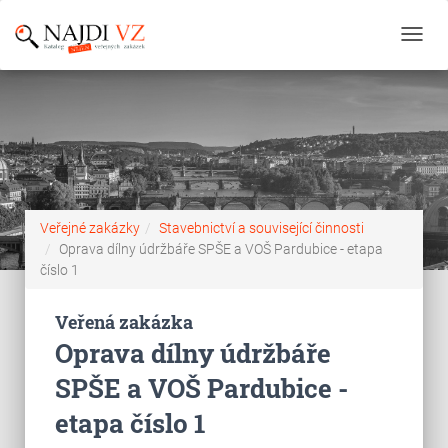
Toggl
navig
Veřejné zakázky
Stavebnictví a související činnosti
Oprava dílny údržbáře SPŠE a VOŠ Pardubice - etapa
číslo 1
Veřená zakázka
Oprava dílny údržbáře
SPŠE a VOŠ Pardubice -
etapa číslo 1