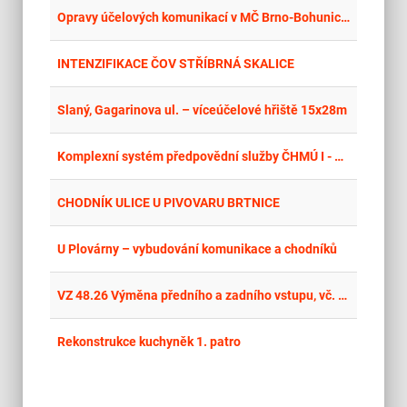
place
Hla
Opravy účelových komunikací v MČ Brno-Bohunice v roce 2026
place
Cel
INTENZIFIKACE ČOV STŘÍBRNÁ SKALICE
place
Cel
Slaný, Gagarinova ul. – víceúčelové hřiště 15x28m
place
Cel
Komplexní systém předpovědní služby ČHMÚ I - Budování a rekonstrukce stanic povrchových vod (PV)“ oblast Ostrava - opakování
place
Cel
CHODNÍK ULICE U PIVOVARU BRTNICE
place
Cel
U Plovárny – vybudování komunikace a chodníků
place
Cel
VZ 48.26 Výměna předního a zadního vstupu, vč. stavebních úprav 1. NP v BD na ul. J. Škody 183/4, Ostrava-Dubina
place
Cel
Rekonstrukce kuchyněk 1. patro