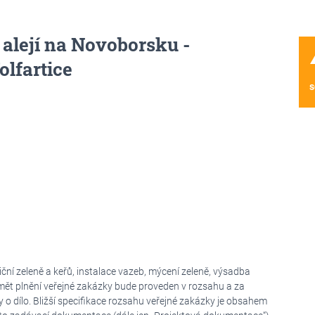
alejí na Novoborsku -
wa
olfartice
s
iční zeleně a keřů, instalace vazeb, mýcení zeleně, výsadba
edmět plnění veřejné zakázky bude proveden v rozsahu a za
dílo. Bližší specifikace rozsahu veřejné zakázky je obsahem