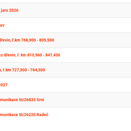
 jaro 2026
lav
 dřevin, ř.km 768,900 - 809,500
ez dřevin, ř. km 810,960 - 847,430
in, ř.km 727,300 - 764,300
 2027
munikace III/26833 Srní
omunikace III/26220 Radeč