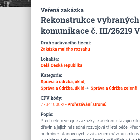
Veřená zakázka
Rekonstrukce vybraných 
komunikace č. III/26219 V
Druh zadávacího řízení:
Zakázka malého rozsahu
Lokalita:
Celá Česká republika
Kategorie:
Správa a údržba, úklid
,
Správa a údržba, úklid
->
Správa a údržba zeleně
CPV kódy:
77341000-2 -
Prořezávání stromů
Popis:
Předmětem veřejné zakázky je ošetření stávající siln
dřevin a jejich následná rozvojová tříletá péče. Př
podmínek stanovených v závazném návrhu smlouvy o 