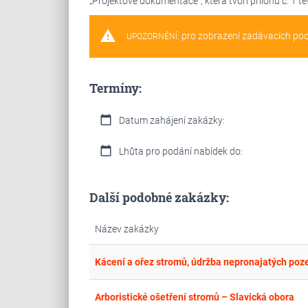
„Projektové dokumentace“, která tvoří přílohu č. 1 
warning
pro zobrazení zadávacích po
UPOZORNĚNÍ:
Termíny:
calendar_today
Datum zahájení zakázky:
calendar_today
Lhůta pro podání nabídek do:
Další podobné zakázky:
Název zakázky
Arboristické ošetření stromů – Slavická obora