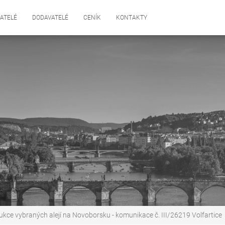
ATELÉ
DODAVATELÉ
CENÍK
KONTAKTY
kce vybraných alejí na Novoborsku - komunikace č. III/26219 Volfartice