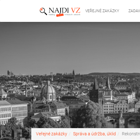
VEŘEJNÉ ZAKÁZKY
ZADAV
Veřejné zakázky
Správa a údržba, úklid
Rekonstru