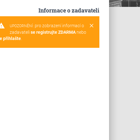
Informace o zadavateli
rning
clear
pro zobrazení informací o
UPOZORNĚNÍ:
zadavateli
se registrujte ZDARMA
nebo
e přihlašte
.