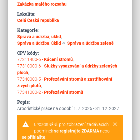
Zakázka malého rozsahu
Lokalita:
Celá Česká republika
Kategorie:
Správa a údržba, úklid
,
Správa a údržba, úklid
->
Správa a údržba zeleně
CPV kódy:
77211400-6 -
Kácení stromů
,
77310000-6 -
Služby vysazování a údržby zelených
ploch
,
77340000-5 -
Prořezávání stromů a zastřihování
živých plotů
,
77341000-2 -
Prořezávání stromů
Popis:
Arboristické práce na období 1. 7. 2026 - 31. 12. 2027
warning
clear
pro zobrazení zadávacích
UPOZORNĚNÍ:
podmínek
se registrujte ZDARMA
nebo
se přihlašte
.