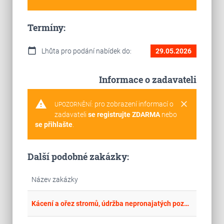
Termíny:
calendar_today
Lhůta pro podání nabídek do:
29.05.2026
Informace o zadavateli
warning
clear
pro zobrazení informací o
UPOZORNĚNÍ:
zadavateli
se registrujte ZDARMA
nebo
se přihlašte
.
Další podobné zakázky:
Název zakázky
place
Cel
Kácení a ořez stromů, údržba nepronajatých pozemků – zeleně ve správě Krajského pozemkového úřadu pro Královéhradecký kraj na období 2024-2026