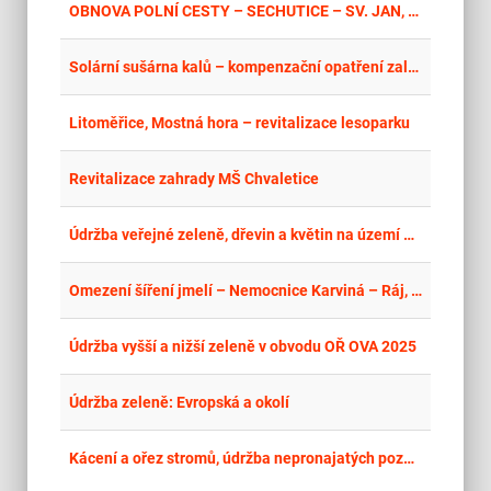
place
Hla
OBNOVA POLNÍ CESTY – SECHUTICE – SV. JAN, PLASKÁ CESTA
place
Cel
Solární sušárna kalů – kompenzační opatření založení remízu v lokalitě Šargoun Litovel.
place
Úst
Litoměřice, Mostná hora – revitalizace lesoparku
place
Par
Revitalizace zahrady MŠ Chvaletice
place
Cel
Údržba veřejné zeleně, dřevin a květin na území Prahy 6
place
Cel
Omezení šíření jmelí – Nemocnice Karviná – Ráj, příspěvková organizace
place
Cel
Údržba vyšší a nižší zeleně v obvodu OŘ OVA 2025
place
Cel
Údržba zeleně: Evropská a okolí
place
Cel
Kácení a ořez stromů, údržba nepronajatých pozemků – zeleně ve správě Krajského pozemkového úřadu pro Královéhradecký kraj na období 2026-2028