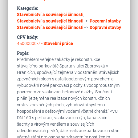
Kategorie:
Stavebnictví a související činnosti
,
Stavebnictví a související činnosti
->
Pozemní stavby
Stavebnictví a související činnosti
->
Dopravní stavby
CPV kódy:
45000000-7 -
Stavební práce
Popis:
Předmětem veřejné zakázky je rekonstrukce
stávajícího parkoviště Sparta v ulici Zborovská v
Hranicích, spočívající zejména v odstranění stávajících
zpevněných ploch s asfaltobetonovým povrchem a
vybudování nové parkovací plochy s vodopropustným
povrchem ze vsakovací betonové dlažby. Součástí
plnění je zejména realizace nových konstrukčních
vrstev zpevněných ploch, vybudování systému
hospodaření s dešťovými vodami včetně drenáží PVC
DN 160 s perforací, vsakovacích rýh, kanalizační
šachty s vírovým ventilem a souvisejících
odvodňovacích prvků, dále realizace parkovacích stání
včetně stání pro osoby se zdravotním postižením,