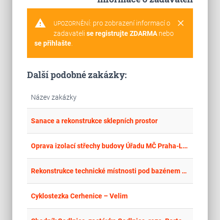
warning
clear
pro zobrazení informací o
UPOZORNĚNÍ:
zadavateli
se registrujte ZDARMA
nebo
se přihlašte
.
Další podobné zakázky:
Název zakázky
place
Cel
Sanace a rekonstrukce sklepních prostor
place
Hla
Oprava izolací střechy budovy Úřadu MČ Praha-Lipence, K Obci 47, 155 31 Praha 5 – Lipence
place
Hla
Rekonstrukce technické místnosti pod bazénem v objektu ZŠ Arménská v MČ Brno-Bohunice
place
Hla
Cyklostezka Cerhenice – Velim