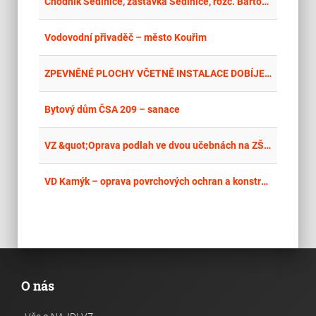
place
Mor
Chodník Sedlnice, zastávka Sedlnice, rozc. Bartošovice
place
Cel
Vodovodní přivaděč – město Kouřim
place
Hla
ZPEVNĚNÉ PLOCHY VČETNĚ INSTALACE DOBÍJECÍCH STANIC A CYKLO STOJANŮ U OBJEKTU ŠVÝCÁRNA, SLATIŇANY
place
Cel
Bytový dům ČSA 209 – sanace
place
Cel
VZ &quot;Oprava podlah ve dvou učebnách na ZŠ Studénka 1&quot;
place
Cel
VD Kamýk – oprava povrchových ochran a konstrukce segmentového uzávěru č. 3
O nás