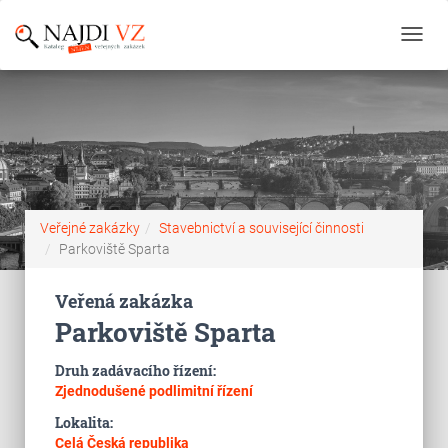
Toggl
navig
Veřejné zakázky
Stavebnictví a související činnosti
Parkoviště Sparta
Veřená zakázka
Parkoviště Sparta
Druh zadávacího řízení:
Zjednodušené podlimitní řízení
Lokalita:
Celá Česká republika