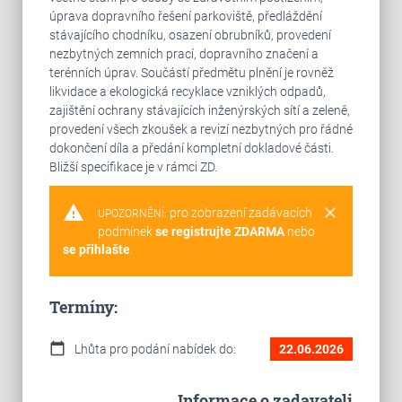
úprava dopravního řešení parkoviště, předláždění
stávajícího chodníku, osazení obrubníků, provedení
nezbytných zemních prací, dopravního značení a
terénních úprav. Součástí předmětu plnění je rovněž
likvidace a ekologická recyklace vzniklých odpadů,
zajištění ochrany stávajících inženýrských sítí a zeleně,
provedení všech zkoušek a revizí nezbytných pro řádné
dokončení díla a předání kompletní dokladové části.
Bližší specifikace je v rámci ZD.
warning
clear
pro zobrazení zadávacích
UPOZORNĚNÍ:
podmínek
se registrujte ZDARMA
nebo
se přihlašte
.
Termíny:
calendar_today
Lhůta pro podání nabídek do:
22.06.2026
Informace o zadavateli