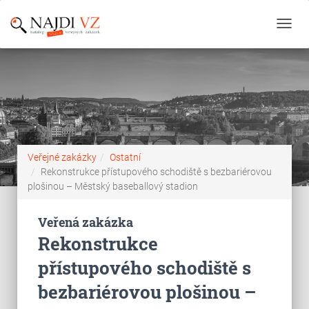
Toggl
navig
Veřejné zakázky
Ostatní
Rekonstrukce přístupového schodiště s bezbariérovou
plošinou – Městský baseballový stadion
Veřená zakázka
Rekonstrukce
přístupového schodiště s
bezbariérovou plošinou –