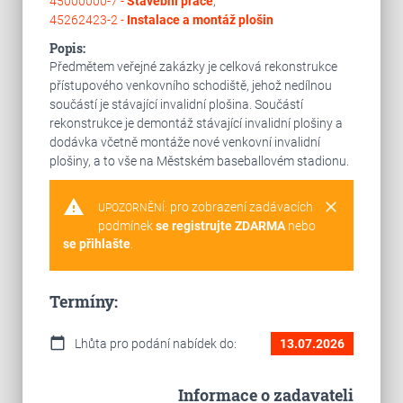
45000000-7 -
Stavební práce
,
45262423-2 -
Instalace a montáž plošin
Popis:
Předmětem veřejné zakázky je celková rekonstrukce
přístupového venkovního schodiště, jehož nedílnou
součástí je stávající invalidní plošina. Součástí
rekonstrukce je demontáž stávající invalidní plošiny a
dodávka včetně montáže nové venkovní invalidní
plošiny, a to vše na Městském baseballovém stadionu.
warning
clear
pro zobrazení zadávacích
UPOZORNĚNÍ:
podmínek
se registrujte ZDARMA
nebo
se přihlašte
.
Termíny:
calendar_today
Lhůta pro podání nabídek do:
13.07.2026
Informace o zadavateli