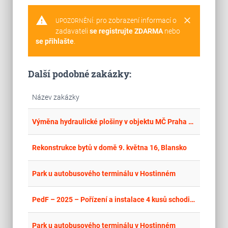
warning
clear
pro zobrazení informací o
UPOZORNĚNÍ:
zadavateli
se registrujte ZDARMA
nebo
se přihlašte
.
Další podobné zakázky:
Název zakázky
place
Cel
Výměna hydraulické plošiny v objektu MČ Praha 5 nám. 14. října 1381/4
place
Cel
Rekonstrukce bytů v domě 9. května 16, Blansko
place
Krá
Park u autobusového terminálu v Hostinném
place
Cel
PedF – 2025 – Pořízení a instalace 4 kusů schodišťových plošin pro zpřístupnění objektů PedF UK studentům se specifickými potřebami
place
Hla
Park u autobusového terminálu v Hostinném