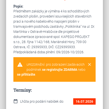
Popis:
Předmětem zakázky je výměna 4 ks schodišťových
zvedacích plošin, provedení souvisejících stavebních
prací a nového kabelového napojení plošin v
tramvajovém podchodu zastávky „Poliklinika“ na ul. Dr.
Martínka v Ostravě-Hrabůvce dle projektové
dokumentace zpracované spol. KAPEGO PROJEKT
s.r.o., 28. října 1142/168, Mariánské Hory, 709 00
Ostrava, IČ: 29395933, DIČ: CZ29395933.
Předpokládaná doba plnění: 09/2026-10/2026.
warning
clear
pro zobrazení zadávacích
UPOZORNĚNÍ:
podmínek
se registrujte ZDARMA
nebo
se přihlašte
.
Termíny:
calendar_today
Lhůta pro podání nabídek do:
16.07.2026