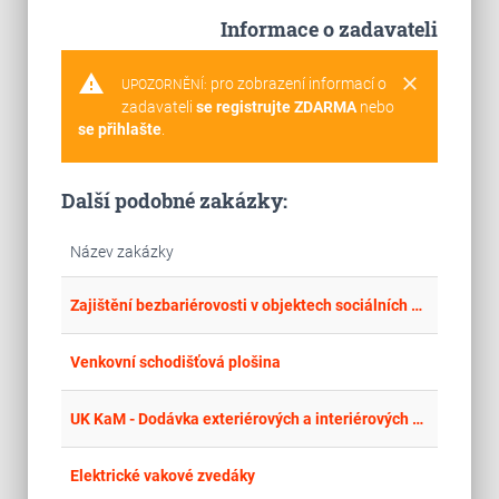
Informace o zadavateli
warning
clear
pro zobrazení informací o
UPOZORNĚNÍ:
zadavateli
se registrujte ZDARMA
nebo
se přihlašte
.
Další podobné zakázky:
Název zakázky
place
Cel
Zajištění bezbariérovosti v objektech sociálních služeb – dodávka schodišťových sedaček a plošiny
place
Cel
Venkovní schodišťová plošina
place
Cel
UK KaM - Dodávka exteriérových a interiérových zvedacích plošin
place
Hla
Elektrické vakové zvedáky