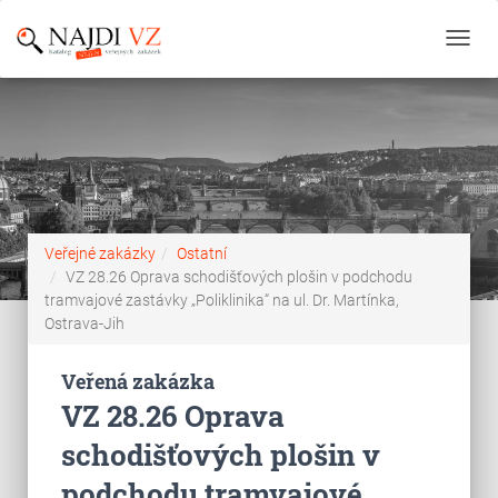
Toggl
navig
Veřejné zakázky
Ostatní
VZ 28.26 Oprava schodišťových plošin v podchodu
tramvajové zastávky „Poliklinika“ na ul. Dr. Martínka,
Ostrava-Jih
Veřená zakázka
VZ 28.26 Oprava
schodišťových plošin v
podchodu tramvajové