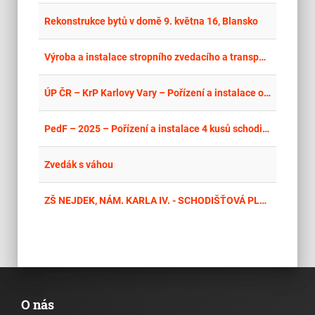
place
Cel
Rekonstrukce bytů v domě 9. května 16, Blansko
place
Hla
Výroba a instalace stropního zvedacího a transportního systému
place
Cel
ÚP ČR – KrP Karlovy Vary – Pořízení a instalace orientačních akustických majáků pro nevidomé
place
Cel
PedF – 2025 – Pořízení a instalace 4 kusů schodišťových plošin pro zpřístupnění objektů PedF UK studentům se specifickými potřebami
place
Cel
Zvedák s váhou
place
Cel
ZŠ NEJDEK, NÁM. KARLA IV. - SCHODIŠŤOVÁ PLOŠINA
O nás