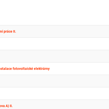
 práce II.
nstalace fotovoltaické elektrárny
a A) II.