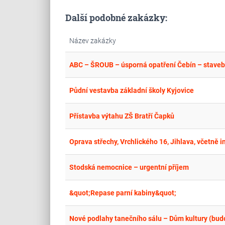
Další podobné zakázky:
Název zakázky
ABC – ŠROUB – úsporná opatření Čebín – stavební
Půdní vestavba základní školy Kyjovice
Přístavba výtahu ZŠ Bratří Čapků
Oprava střechy, Vrchlického 16, Jihlava, včetně i
Stodská nemocnice – urgentní příjem
&quot;Repase parní kabiny&quot;
Nové podlahy tanečního sálu – Dům kultury (budov