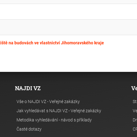
žiště na budovách ve vlastnictví Jihomoravského kraje
NAJDI VZ
V
Vše o NAJDI VZ - Veřejné zakázky
St
Jak vyhledávat s NAJDI VZ - Veřejné zakázky
Ve
Metodika vyhledávání - návod s příklady
Dr
Časté dotazy
C