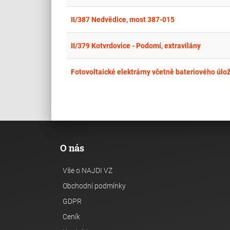
II/387 Nedvědice, most 387-015
II/379 Kotvrdovice - Podomí, extravilány
Fotovoltaické elektrárny včetně bateriového úlo
O nás
Vše o NAJDI VZ
Obchodní podmínky
GDPR
Ceník