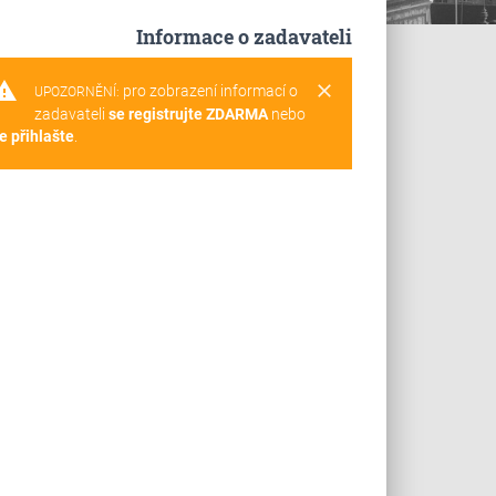
Informace o zadavateli
rning
clear
pro zobrazení informací o
UPOZORNĚNÍ:
zadavateli
se registrujte ZDARMA
nebo
e přihlašte
.