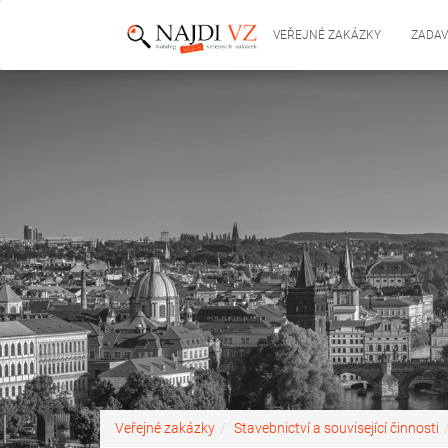
VEŘEJNÉ ZAKÁZKY
ZADAV
Veřejné zakázky
Stavebnictví a související činnosti