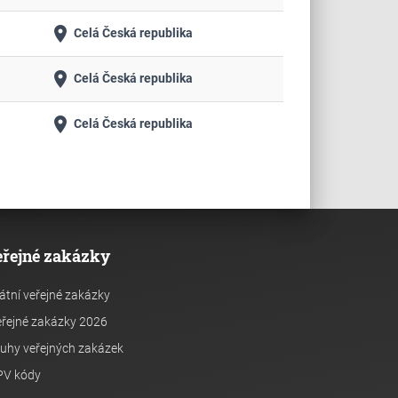
place
Celá Česká republika
place
Celá Česká republika
place
Celá Česká republika
eřejné zakázky
átní veřejné zakázky
řejné zakázky 2026
uhy veřejných zakázek
PV kódy