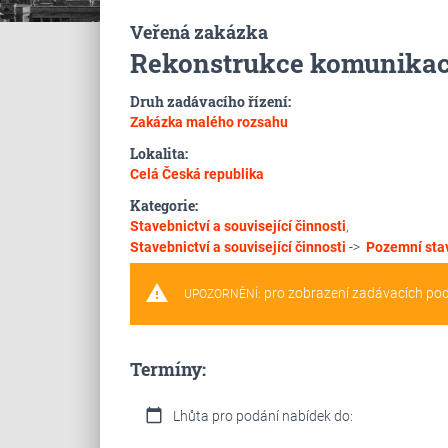
Veřená zakázka
Rekonstrukce komunikace 
Druh zadávacího řízení:
Zakázka malého rozsahu
Lokalita:
Celá Česká republika
Kategorie:
Stavebnictví a související činnosti
,
Stavebnictví a související činnosti
->
Pozemní sta
warning
pro zobrazení zadávacích po
UPOZORNĚNÍ:
Termíny:
calendar_today
Lhůta pro podání nabídek do: