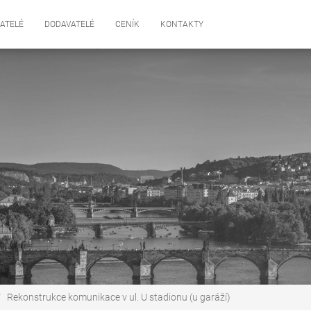
ATELÉ
DODAVATELÉ
CENÍK
KONTAKTY
Rekonstrukce komunikace v ul. U stadionu (u garáží)