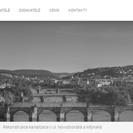
ATELÉ
DODAVATELÉ
CENÍK
KONTAKTY
Rekonstrukce kanalizace v ul. Novodvorská a Mlýnská