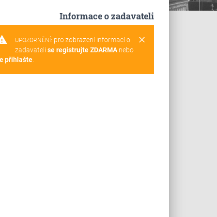
Informace o zadavateli
rning
clear
pro zobrazení informací o
UPOZORNĚNÍ:
zadavateli
se registrujte ZDARMA
nebo
e přihlašte
.