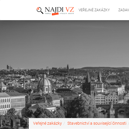
VEŘEJNÉ ZAKÁZKY
ZADAV
Veřejné zakázky
Stavebnictví a související činnosti