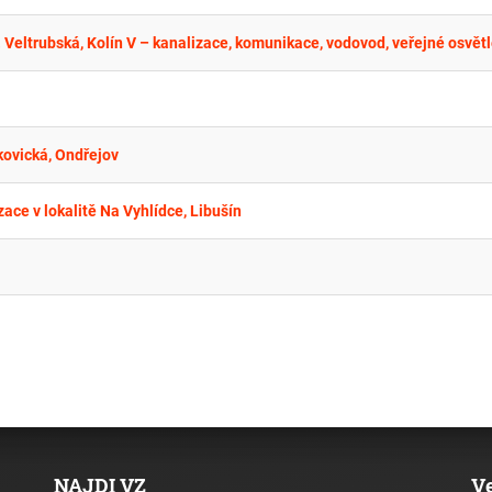
kovická, Ondřejov
ce v lokalitě Na Vyhlídce, Libušín
NAJDI VZ
V