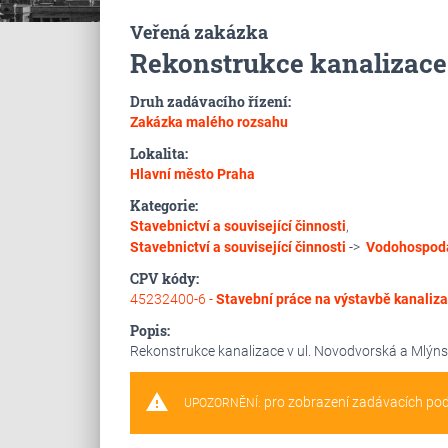
Veřená zakázka
Rekonstrukce kanalizace
Druh zadávacího řízení:
Zakázka malého rozsahu
Lokalita:
Hlavní město Praha
Kategorie:
Stavebnictví a související činnosti
,
Stavebnictví a související činnosti
->
Vodohospodá
CPV kódy:
45232400-6 -
Stavební práce na výstavbě kanaliz
Popis:
Rekonstrukce kanalizace v ul. Novodvorská a Mlýn
warning
pro zobrazení zadávacích po
UPOZORNĚNÍ: