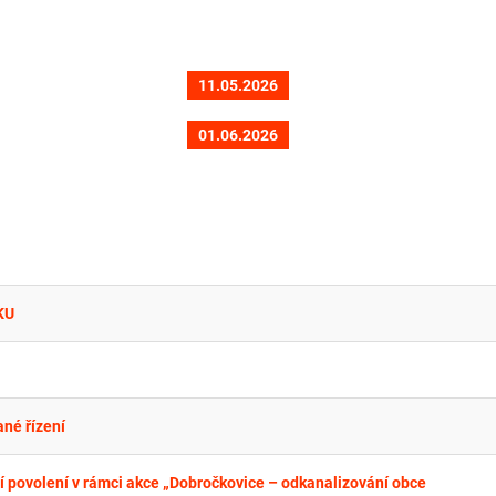
11.05.2026
01.06.2026
KU
ané řízení
 povolení v rámci akce „Dobročkovice – odkanalizování obce