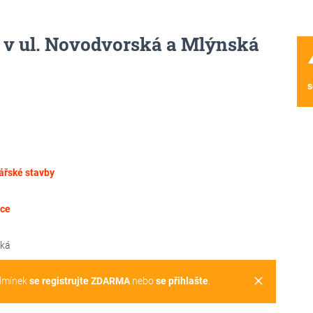
 v ul. Novodvorská a Mlýnská
wa
s
řské stavby
ace
ská
clear
dmínek
se registrujte ZDARMA
nebo
se přihlašte
.