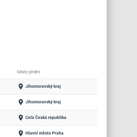
Místo plnění
place
Jihomoravský kraj
place
Jihomoravský kraj
place
Celá Česká republika
place
Hlavní město Praha