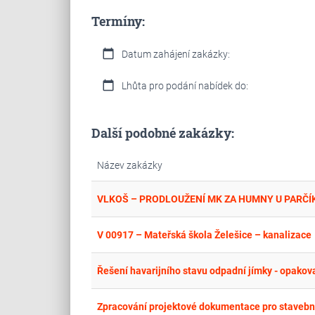
Termíny:
calendar_today
Datum zahájení zakázky:
calendar_today
Lhůta pro podání nabídek do:
Další podobné zakázky:
Název zakázky
VLKOŠ – PRODLOUŽENÍ MK ZA HUMNY U PARČÍ
V 00917 – Mateřská škola Želešice – kanalizace
Řešení havarijního stavu odpadní jímky - opakov
Zpracování projektové dokumentace pro stavební