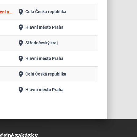
place
Celá Česká republika
Rekonstrukce ul. Okružní mezi ul. Ovčárecká a ul. Veltrubská, Kolín V – kanalizace, komunikace, vodovod, veřejné osvětlení a sadové úpravy
place
Hlavní město Praha
place
Středočeský kraj
place
Hlavní město Praha
place
Celá Česká republika
place
Hlavní město Praha
eřejné zakázky