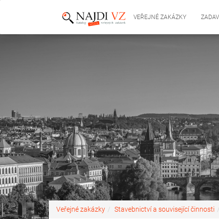
VEŘEJNÉ ZAKÁZKY
ZADAV
Veřejné zakázky
Stavebnictví a související činnosti