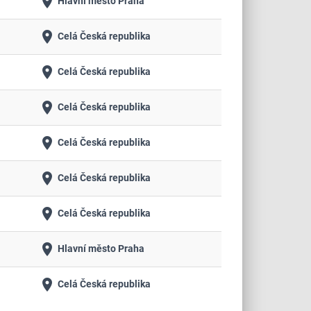
place
Hlavní město Praha
place
Celá Česká republika
place
Celá Česká republika
place
Celá Česká republika
place
Celá Česká republika
place
Celá Česká republika
place
Celá Česká republika
place
Hlavní město Praha
place
Celá Česká republika