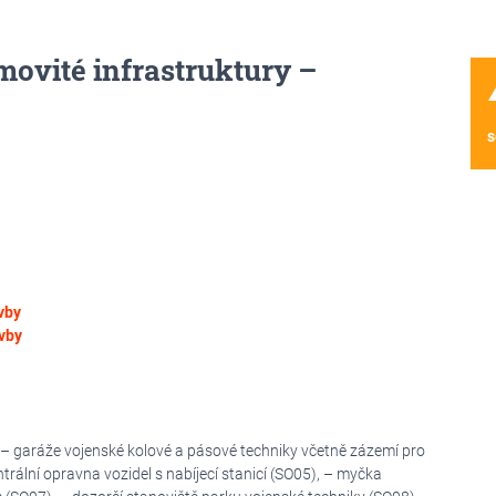
movité infrastruktury –
wa
s
vby
vby
 – garáže vojenské kolové a pásové techniky včetně zázemí pro
trální opravna vozidel s nabíjecí stanicí (SO05), – myčka