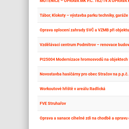
MUTĚNICE – OPRAVA MK P.Č. 162/14 A OPRAVA
Tábor, Klokoty – výstavba parku techniky, garáže a
Oprava oplocení zahrady SVČ a VZMB při objektu L
Vzdělávací centrum Podmitrov – renovace budovy 
PI25004 Modernizace hromosvodů na objektech Ú
Novostavba hasičárny pro obec Stračov na p.p.č. 
Workoutové hřiště v areálu Radlická
FVE Struhařov
Oprava a sanace cihelné zdi na chodbě a opravu