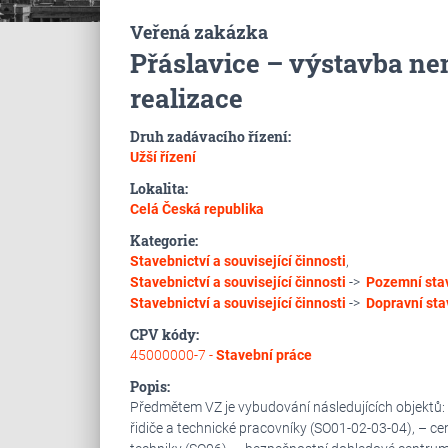
Veřená zakázka
Přáslavice – výstavba ne
realizace
Druh zadávacího řízení:
Užší řízení
Lokalita:
Celá Česká republika
Kategorie:
Stavebnictví a související činnosti
,
Stavebnictví a související činnosti
->
Pozemní sta
Stavebnictví a související činnosti
->
Dopravní sta
CPV kódy:
45000000-7 -
Stavební práce
Popis:
Předmětem VZ je vybudování následujících objektů:
řidiče a technické pracovníky (SO01-02-03-04), – cen