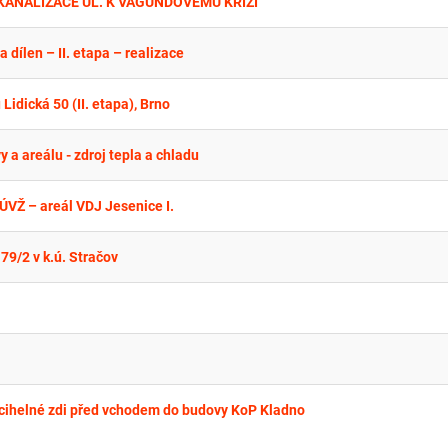
 KANALIZACE UL. K VAGUNDOVÉMU KŘÍŽI
 dílen – II. etapa – realizace
idická 50 (II. etapa), Brno
a areálu - zdroj tepla a chladu
VŽ – areál VDJ Jesenice I.
79/2 v k.ú. Stračov
 cihelné zdi před vchodem do budovy KoP Kladno