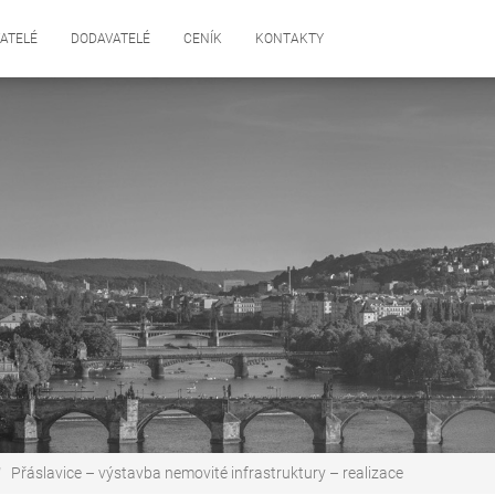
ATELÉ
DODAVATELÉ
CENÍK
KONTAKTY
Přáslavice – výstavba nemovité infrastruktury – realizace