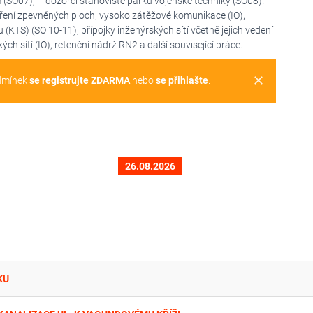
(SO07), – dozorčí stanoviště parku vojenské techniky (SO08).
zšíření zpevněných ploch, vysoko zátěžové komunikace (IO),
(KTS) (SO 10-11), přípojky inženýrských sítí včetně jejich vedení
h sítí (IO), retenční nádrž RN2 a další související práce.
clear
dmínek
se registrujte ZDARMA
nebo
se přihlašte
.
26.08.2026
KU