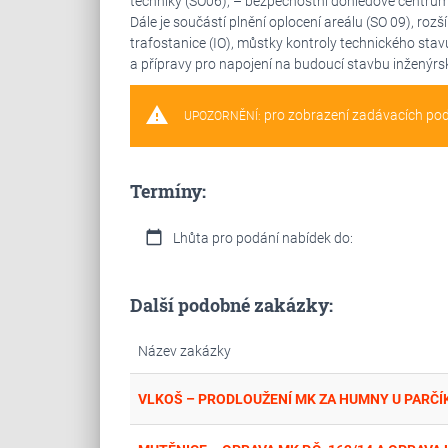
techniky (SO06), – bezpečnostní dohledové centrum 
Dále je součástí plnění oplocení areálu (SO 09), ro
trafostanice (IO), můstky kontroly technického stavu 
a přípravy pro napojení na budoucí stavbu inženýrskýc
warning
pro zobrazení zadávacích po
UPOZORNĚNÍ:
Termíny:
calendar_today
Lhůta pro podání nabídek do:
Další podobné zakázky:
Název zakázky
VLKOŠ – PRODLOUŽENÍ MK ZA HUMNY U PARČÍ