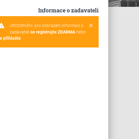
Informace o zadavateli
rning
clear
pro zobrazení informací o
UPOZORNĚNÍ:
zadavateli
se registrujte ZDARMA
nebo
e přihlašte
.