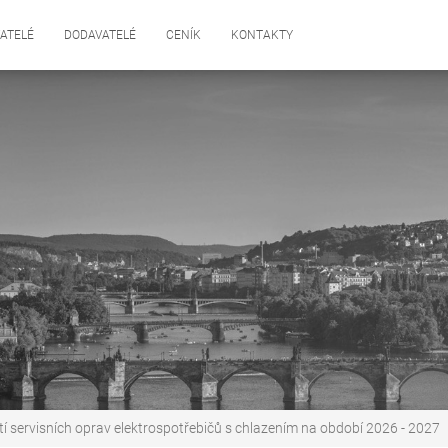
ATELÉ
DODAVATELÉ
CENÍK
KONTAKTY
í servisních oprav elektrospotřebičů s chlazením na období 2026 - 2027