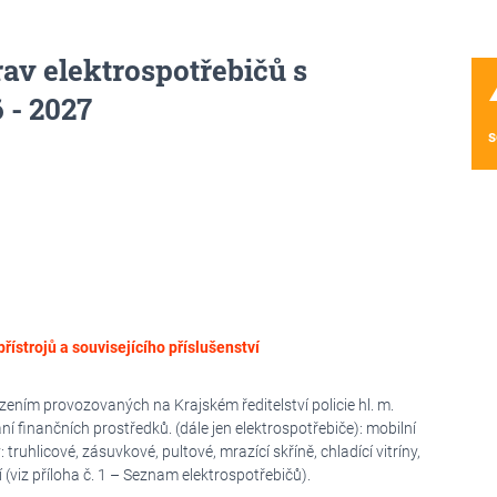
av elektrospotřebičů s
wa
 - 2027
s
přístrojů a souvisejícího příslušenství
zením provozovaných na Krajském ředitelství policie hl. m.
 finančních prostředků. (dále jen elektrospotřebiče): mobilní
truhlicové, zásuvkové, pultové, mrazící skříně, chladící vitríny,
viz příloha č. 1 – Seznam elektrospotřebičů).