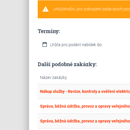
warning
pro zobrazení zadávacích po
UPOZORNĚNÍ:
Termíny:
calendar_today
Lhůta pro podání nabídek do:
Další podobné zakázky:
Název zakázky