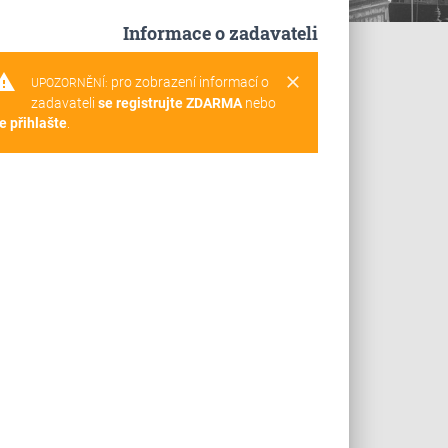
Informace o zadavateli
rning
clear
pro zobrazení informací o
UPOZORNĚNÍ:
zadavateli
se registrujte ZDARMA
nebo
e přihlašte
.