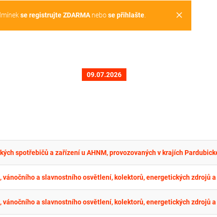
clear
dmínek
se registrujte ZDARMA
nebo
se přihlašte
.
09.07.2026