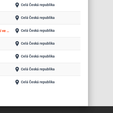
place
Celá Česká republika
place
Celá Česká republika
place
Celá Česká republika
Rámcová dohoda na zajištění správy a servisu dobíjecích stanic na území hl. m. Prahy v rámci parkovacích ploch a garáží ve správě TSK - II
place
Celá Česká republika
place
Celá Česká republika
place
Celá Česká republika
place
Celá Česká republika