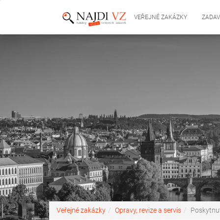
VEŘEJNÉ ZAKÁZKY
ZADAV
Veřejné zakázky
Opravy, revize a servis
Poskytnut