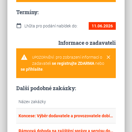
Termíny:
calendar_today
Lhůta pro podání nabídek do:
11.06.2026
Informace o zadavateli
warning
clear
pro zobrazení informací o
UPOZORNĚNÍ:
zadavateli
se registrujte ZDARMA
nebo
se přihlašte
.
Další podobné zakázky:
Název zakázky
place
Cel
Koncese: Výběr dodavatele a provozovatele dobíjecích stanic ve městě Nymburk
place
Cel
Rámcová dohoda na zajištění správy a servisu dobíjecích stanic na území hl. m. Prahy v rámci parkovacích ploch a garáží ve správě TSK