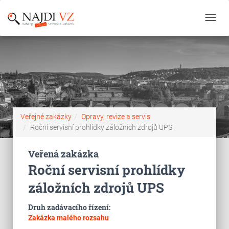
Toggl
navig
Veřejné zakázky
Opravy, revize a servis
Roční servisní prohlídky záložních zdrojů UPS
Veřená zakázka
Roční servisní prohlídky
záložních zdrojů UPS
Druh zadávacího řízení:
Zakázka malého rozsahu