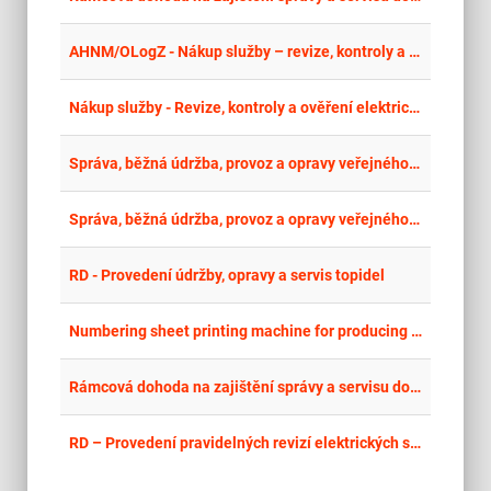
place
Cel
AHNM/OLogZ - Nákup služby – revize, kontroly a ověření elektrických spotřebičů a zařízení pro roky 2026 - 2028.
place
Cel
Nákup služby - Revize, kontroly a ověření elektrických spotřebičů a zařízení u AHNM, provozovaných v krajích Pardubickém, Královéhradeckém, Libereckém, Středočeském, Vysočina, Jihočeském, v Pardubicích a Českých Budějovicích
place
Cel
Správa, běžná údržba, provoz a opravy veřejného, vánočního a slavnostního osvětlení, kolektorů, energetických zdrojů a vodovodních přípojek na území Statutárního města Teplice v letech 2026–2031
place
Cel
Správa, běžná údržba, provoz a opravy veřejného, vánočního a slavnostního osvětlení, kolektorů, energetických zdrojů a vodovodních přípojek na území Statutárního města Teplice v letech 2026–2031
place
Cel
RD - Provedení údržby, opravy a servis topidel
place
Cel
Numbering sheet printing machine for producing banknotes
place
Cel
Rámcová dohoda na zajištění správy a servisu dobíjecích stanic na území hl. m. Prahy v rámci parkovacích ploch a garáží ve správě TSK - II
place
Cel
RD – Provedení pravidelných revizí elektrických spotřebičů a elektrických pracovních strojů