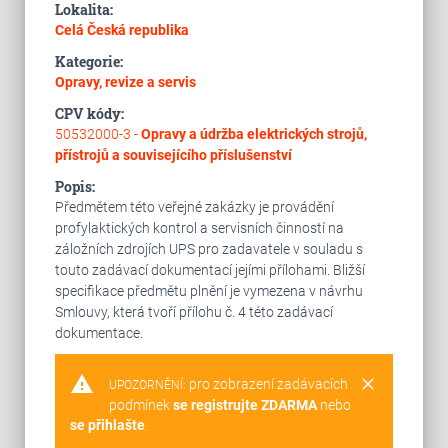
Lokalita:
Celá Česká republika
Kategorie:
Opravy, revize a servis
CPV kódy:
50532000-3 -
Opravy a údržba elektrických strojů,
přístrojů a souvisejícího příslušenství
Popis:
Předmětem této veřejné zakázky je provádění
profylaktických kontrol a servisních činností na
záložních zdrojích UPS pro zadavatele v souladu s
touto zadávací dokumentací jejími přílohami. Bližší
specifikace předmětu plnění je vymezena v návrhu
Smlouvy, která tvoří přílohu č. 4 této zadávací
dokumentace.
warning
clear
pro zobrazení zadávacích
UPOZORNĚNÍ:
podmínek
se registrujte ZDARMA
nebo
se přihlašte
.