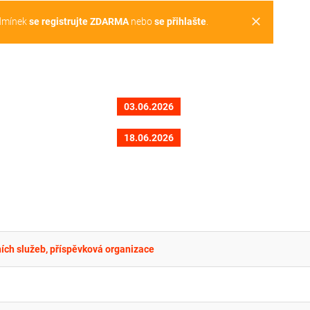
clear
dmínek
se registrujte ZDARMA
nebo
se přihlašte
.
03.06.2026
18.06.2026
ích služeb, příspěvková organizace