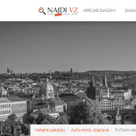
VEŘEJNÉ ZAKÁZKY
ZADAV
Veřejné zakázky
Auto-moto, doprava
Pořízení el