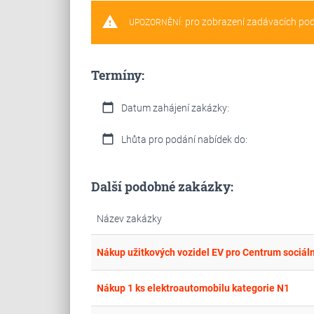
warning
pro zobrazení zadávacích po
UPOZORNĚNÍ:
Termíny:
calendar_today
Datum zahájení zakázky:
calendar_today
Lhůta pro podání nabídek do:
Další podobné zakázky:
Název zakázky
Nákup užitkových vozidel EV pro Centrum sociáln
Nákup 1 ks elektroautomobilu kategorie N1