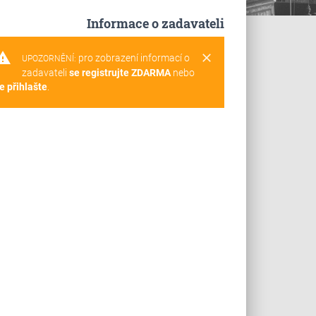
Informace o zadavateli
rning
clear
pro zobrazení informací o
UPOZORNĚNÍ:
zadavateli
se registrujte ZDARMA
nebo
e přihlašte
.