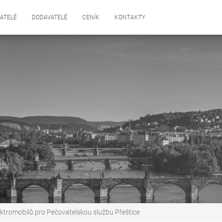
ATELÉ
DODAVATELÉ
CENÍK
KONTAKTY
ektromobilů pro Pečovatelskou službu Přeštice