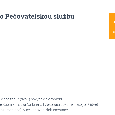
ro Pečovatelskou službu
wa
s
 pořízení 2 (dvou) nových elektromobilů.
e Kupní smlouva (příloha č.1 Zadávací dokumentace) a 2 (dvě)
cí dokumentace). Více Zadávací dokumentace