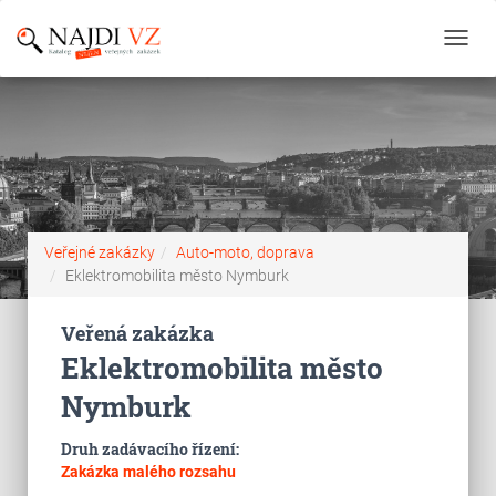
Toggl
navig
Veřejné zakázky
Auto-moto, doprava
Eklektromobilita město Nymburk
Veřená zakázka
Eklektromobilita město
Nymburk
Druh zadávacího řízení:
Zakázka malého rozsahu