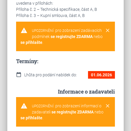
uvedena v přílohách:
Příloha č. 2 – Technická specifikace, část A, B
Příloha č. 3 – Kupní smlouva, část A, B
warning
clear
pro zobrazení zadávacích
UPOZORNĚNÍ:
podmínek
se registrujte ZDARMA
nebo
se přihlašte
.
Termíny:
calendar_today
Lhůta pro podání nabídek do:
01.06.2026
Informace o zadavateli
warning
clear
pro zobrazení informací o
UPOZORNĚNÍ:
zadavateli
se registrujte ZDARMA
nebo
se přihlašte
.