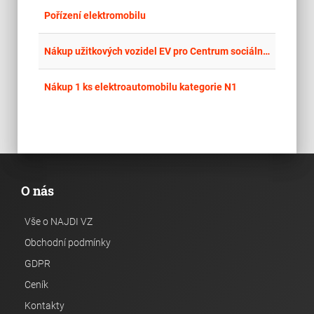
place
Hla
Pořízení elektromobilu
place
Cel
Nákup užitkových vozidel EV pro Centrum sociálních služeb, příspěvková organizace
place
Hla
Nákup 1 ks elektroautomobilu kategorie N1
O nás
Vše o NAJDI VZ
Obchodní podmínky
GDPR
Ceník
Kontakty