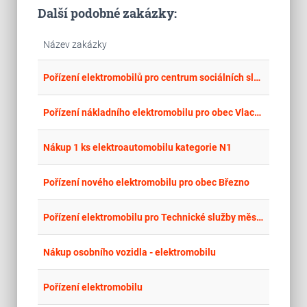
Další podobné zakázky:
Název zakázky
place
Cel
Pořízení elektromobilů pro centrum sociálních služeb Mělník
place
Hla
Pořízení nákladního elektromobilu pro obec Vlachova Lhota – opětovné zadání
place
Hla
Nákup 1 ks elektroautomobilu kategorie N1
place
Úst
Pořízení nového elektromobilu pro obec Březno
place
Hla
Pořízení elektromobilu pro Technické služby města Nový Bydžov
place
Cel
Nákup osobního vozidla - elektromobilu
place
Cel
Pořízení elektromobilu