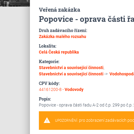
Veřená zakázka
Popovice - oprava části řa
Druh zadávacího řízení:
Zakázka malého rozsahu
Lokalita:
Celá Česká republika
Kategorie:
Stavebnictví a související činnosti
,
Stavebnictví a související činnosti
->
Vodohospodá
CPV kódy:
44161200-8 -
Vodovody
Popis:
Popovice - oprava části řadu A-2 od č.p. 299 po č.p.
warning
pro zobrazení zadávacích po
UPOZORNĚNÍ: