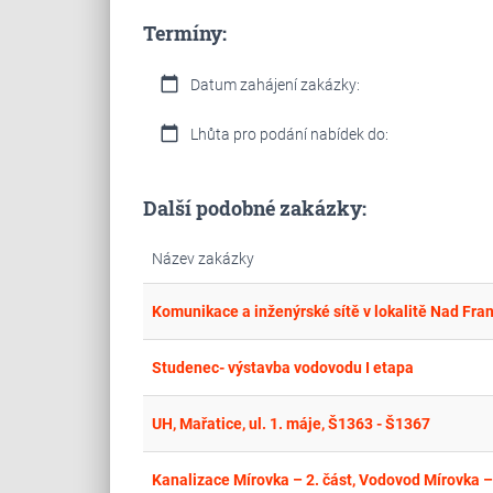
Termíny:
calendar_today
Datum zahájení zakázky:
calendar_today
Lhůta pro podání nabídek do:
Další podobné zakázky:
Název zakázky
Komunikace a inženýrské sítě v lokalitě Nad Fra
Studenec- výstavba vodovodu I etapa
UH, Mařatice, ul. 1. máje, Š1363 - Š1367
Kanalizace Mírovka – 2. část, Vodovod Mírovka – 