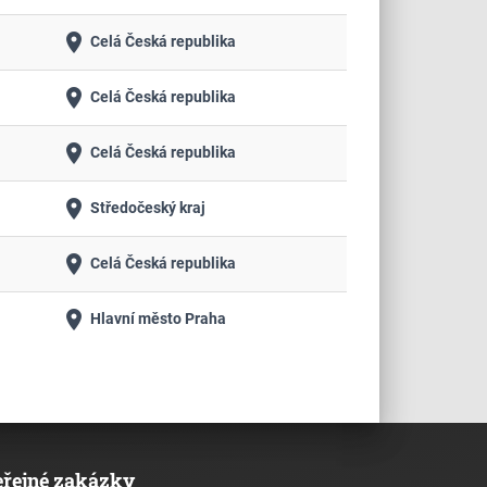
place
Celá Česká republika
place
Celá Česká republika
place
Celá Česká republika
place
Středočeský kraj
place
Celá Česká republika
place
Hlavní město Praha
eřejné zakázky