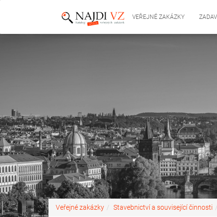
VEŘEJNÉ ZAKÁZKY
ZADAV
Veřejné zakázky
Stavebnictví a související činnosti