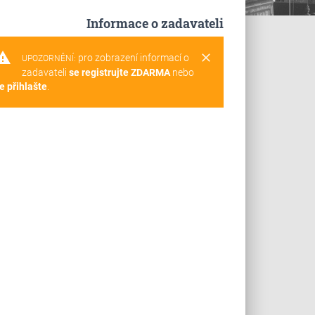
Informace o zadavateli
rning
clear
pro zobrazení informací o
UPOZORNĚNÍ:
zadavateli
se registrujte ZDARMA
nebo
e přihlašte
.