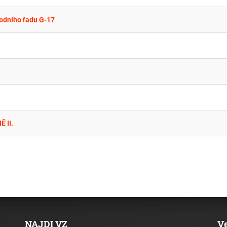
vodního řadu G-17
 II.
NAJDI VZ
V