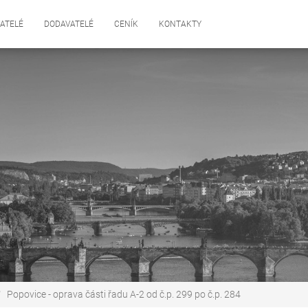
ATELÉ
DODAVATELÉ
CENÍK
KONTAKTY
Popovice - oprava části řadu A-2 od č.p. 299 po č.p. 284