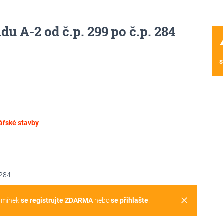
du A-2 od č.p. 299 po č.p. 284
wa
s
řské stavby
 284
clear
dmínek
se registrujte ZDARMA
nebo
se přihlašte
.