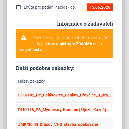
calendar_today
Lhůta pro podání nabídek do:
15.06.2026
Informace o zadavateli
warning
clear
pro zobrazení informací o
UPOZORNĚNÍ:
zadavateli
se registrujte ZDARMA
nebo
se přihlašte
.
Další podobné zakázky:
Název zakázky
place
Cel
STČ/182_PY_Čelákovice_Čenkov_Dřevčice_u_Brandýsa_nL_Horoušany_pozemky
place
Cel
PLK/118_PS_Mydlovary, Kamenný Újezd, Kaznějov, Nové Městečko_pozemky
place
Cel
JMK/30_BI_Drásov_VHS_stavba_opakované