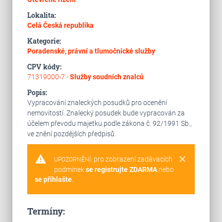
Lokalita:
Celá Česká republika
Kategorie:
Poradenské, právní a tlumočnické služby
CPV kódy:
71319000-7 -
Služby soudních znalců
Popis:
Vypracování znaleckých posudků pro ocenění
nemovitostí. Znalecký posudek bude vypracován za
účelem převodu majetku podle zákona č. 92/1991 Sb.,
ve znění pozdějších předpisů.
warning
clear
pro zobrazení zadávacích
UPOZORNĚNÍ:
podmínek
se registrujte ZDARMA
nebo
se přihlašte
.
Termíny: