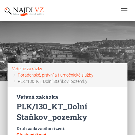
Toggl
navig
Veřejné zakázky
Poradenské, právní a tlumočnické služby
PLK/130_KT_Dolní Staňkov_pozemky
Veřená zakázka
PLK/130_KT_Dolní
Staňkov_pozemky
Druh zadávacího řízení:
Otevřené řízení