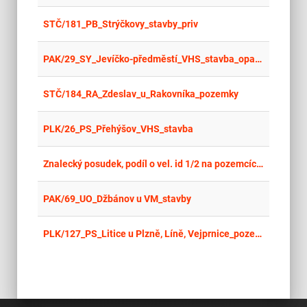
place
Cel
STČ/181_PB_Strýčkovy_stavby_priv
place
Cel
PAK/29_SY_Jevíčko-předměstí_VHS_stavba_opakované II
place
Cel
STČ/184_RA_Zdeslav_u_Rakovníka_pozemky
place
Cel
PLK/26_PS_Přehýšov_VHS_stavba
place
Cel
Znalecký posudek, podíl o vel. id 1/2 na pozemcích parc. č. 1991/1 a st. parc. č. 527/2, podíl o vel. id. 91393/853138 na st. parc. č. 527/1 v k. ú. Záhorovice (OP UH)
place
Cel
PAK/69_UO_Džbánov u VM_stavby
place
Cel
PLK/127_PS_Litice u Plzně, Líně, Vejprnice_pozemky