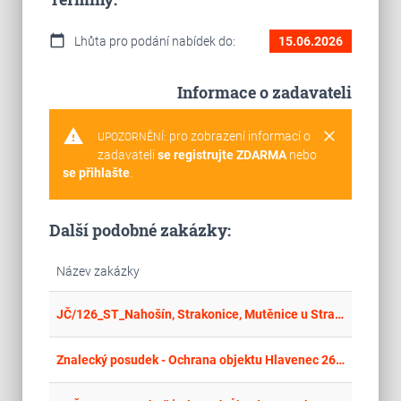
calendar_today
Lhůta pro podání nabídek do:
15.06.2026
Informace o zadavateli
warning
clear
pro zobrazení informací o
UPOZORNĚNÍ:
zadavateli
se registrujte ZDARMA
nebo
se přihlašte
.
Další podobné zakázky:
Název zakázky
place
Cel
JČ/126_ST_Nahošín, Strakonice, Mutěnice u Strakonic, Radomyšl, Blatná, Lažánky, Vodňany, Střelskohoštická Lhota, Střelské Hoštice, Kadov u Blatné a Štěchovice_pozemky
place
Cel
Znalecký posudek - Ochrana objektu Hlavenec 26. pVŘPz technickým střežením prostřednictvím dodavatele od 1. 9. 2026 – do 31. 8. 2036