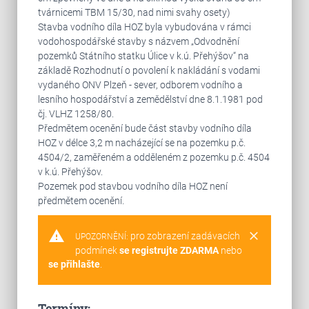
tvárnicemi TBM 15/30, nad nimi svahy osety)
Stavba vodního díla HOZ byla vybudována v rámci
vodohospodářské stavby s názvem „Odvodnění
pozemků Státního statku Úlice v k.ú. Přehýšov“ na
základě Rozhodnutí o povolení k nakládání s vodami
vydaného ONV Plzeň - sever, odborem vodního a
lesního hospodářství a zemědělství dne 8.1.1981 pod
čj. VLHZ 1258/80.
Předmětem ocenění bude část stavby vodního díla
HOZ v délce 3,2 m nacházející se na pozemku p.č.
4504/2, zaměřeném a odděleném z pozemku p.č. 4504
v k.ú. Přehýšov.
Pozemek pod stavbou vodního díla HOZ není
předmětem ocenění.
warning
clear
pro zobrazení zadávacích
UPOZORNĚNÍ:
podmínek
se registrujte ZDARMA
nebo
se přihlašte
.
Termíny: