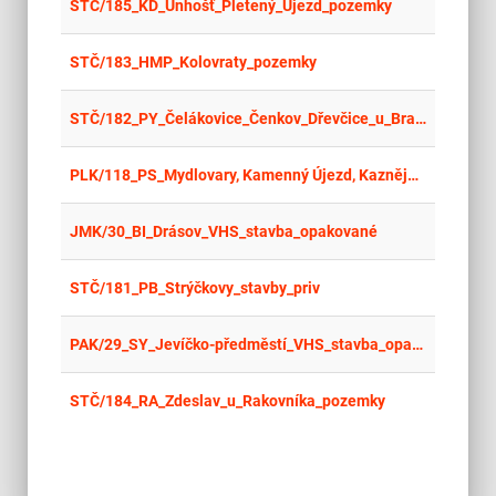
place
Cel
STČ/185_KD_Unhošť_Pletený_Újezd_pozemky
place
Cel
STČ/183_HMP_Kolovraty_pozemky
place
Cel
STČ/182_PY_Čelákovice_Čenkov_Dřevčice_u_Brandýsa_nL_Horoušany_pozemky
place
Cel
PLK/118_PS_Mydlovary, Kamenný Újezd, Kaznějov, Nové Městečko_pozemky
place
Cel
JMK/30_BI_Drásov_VHS_stavba_opakované
place
Cel
STČ/181_PB_Strýčkovy_stavby_priv
place
Cel
PAK/29_SY_Jevíčko-předměstí_VHS_stavba_opakované II
place
Cel
STČ/184_RA_Zdeslav_u_Rakovníka_pozemky