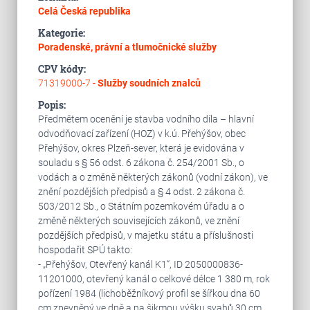
Celá Česká republika
Kategorie:
Poradenské, právní a tlumočnické služby
CPV kódy:
71319000-7 -
Služby soudních znalců
Popis:
Předmětem ocenění je stavba vodního díla – hlavní
odvodňovací zařízení (HOZ) v k.ú. Přehýšov, obec
Přehýšov, okres Plzeň-sever, která je evidována v
souladu s § 56 odst. 6 zákona č. 254/2001 Sb., o
vodách a o změně některých zákonů (vodní zákon), ve
znění pozdějších předpisů a § 4 odst. 2 zákona č.
503/2012 Sb., o Státním pozemkovém úřadu a o
změně některých souvisejících zákonů, ve znění
pozdějších předpisů, v majetku státu a příslušnosti
hospodařit SPÚ takto:
- „Přehýšov, Otevřený kanál K1“, ID 2050000836-
11201000, otevřený kanál o celkové délce 1 380 m, rok
pořízení 1984 (lichoběžníkový profil se šířkou dna 60
cm zpevněný ve dně a na šikmou výšku svahů 30 cm