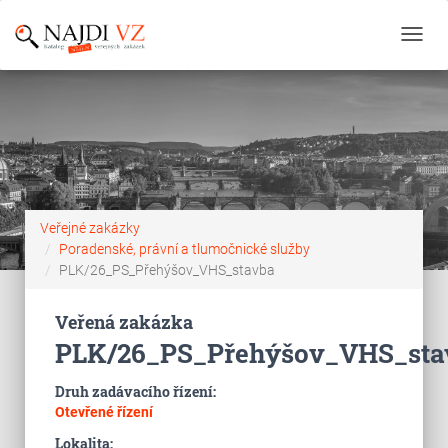
Toggl
navig
Veřejné zakázky
Poradenské, právní a tlumočnické služby
PLK/26_PS_Přehýšov_VHS_stavba
Veřená zakázka
PLK/26_PS_Přehýšov_VHS_sta
Druh zadávacího řízení:
Otevřené řízení
Lokalita: