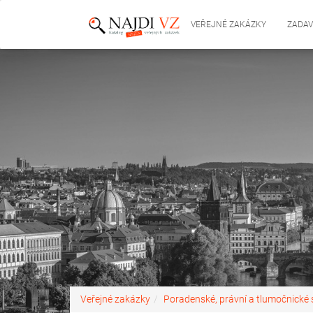
VEŘEJNÉ ZAKÁZKY
ZADAV
Veřejné zakázky
Poradenské, právní a tlumočnické 