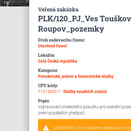
Veřená zakázka
PLK/120_PJ_Ves Touškov,
Roupov_pozemky
Druh zadávacího řízení:
Otevřené řízení
Lokalita:
Celá Česká republika
Kategorie:
Poradenské, právní a tlumočnické služby
CPV kódy:
71319000-7 -
Služby soudních znalců
Popis:
Vypracování znaleckého posudku pro ocenění pozemk
znění pozdějších předpisů.
warning
pro zobrazení zadávacích po
UPOZORNĚNÍ: