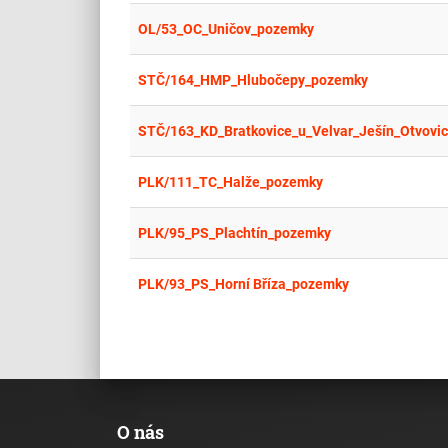
OL/53_OC_Uničov_pozemky
STČ/164_HMP_Hlubočepy_pozemky
STČ/163_KD_Bratkovice_u_Velvar_Ješín_Otvovi
PLK/111_TC_Halže_pozemky
PLK/95_PS_Plachtín_pozemky
PLK/93_PS_Horní Bříza_pozemky
O nás