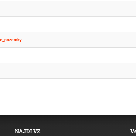
ce_pozemky
NAJDI VZ
V