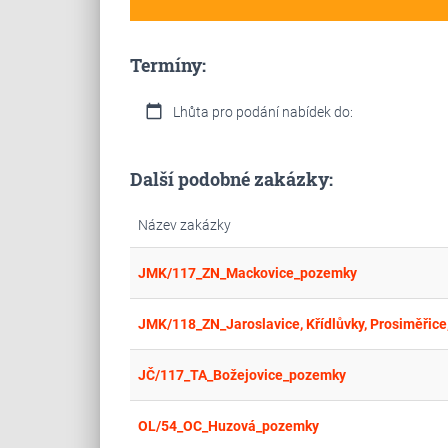
Termíny:
calendar_today
Lhůta pro podání nabídek do:
Další podobné zakázky:
Název zakázky
JMK/117_ZN_Mackovice_pozemky
JMK/118_ZN_Jaroslavice, Křídlůvky, Prosiměřice
JČ/117_TA_Božejovice_pozemky
OL/54_OC_Huzová_pozemky