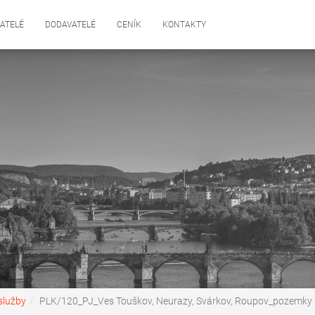
ATELÉ
DODAVATELÉ
CENÍK
KONTAKTY
služby
PLK/120_PJ_Ves Touškov, Neurazy, Svárkov, Roupov_pozemky