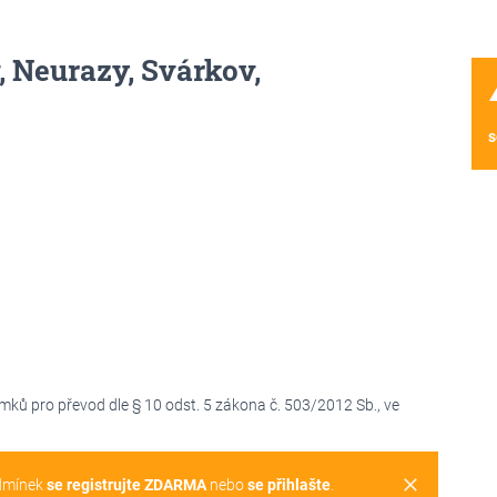
 Neurazy, Svárkov,
wa
s
ů pro převod dle § 10 odst. 5 zákona č. 503/2012 Sb., ve
clear
dmínek
se registrujte ZDARMA
nebo
se přihlašte
.