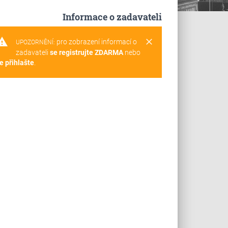
Informace o zadavateli
rning
clear
pro zobrazení informací o
UPOZORNĚNÍ:
zadavateli
se registrujte ZDARMA
nebo
e přihlašte
.