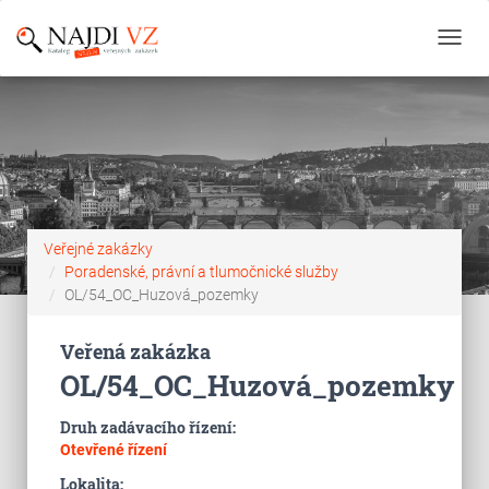
Toggl
navig
Veřejné zakázky
Poradenské, právní a tlumočnické služby
OL/54_OC_Huzová_pozemky
Veřená zakázka
OL/54_OC_Huzová_pozemky
Druh zadávacího řízení:
Otevřené řízení
Lokalita: