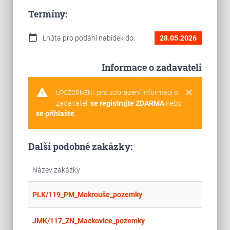
Termíny:
calendar_today
Lhůta pro podání nabídek do:
28.05.2026
Informace o zadavateli
warning
clear
pro zobrazení informací o
UPOZORNĚNÍ:
zadavateli
se registrujte ZDARMA
nebo
se přihlašte
.
Další podobné zakázky:
Název zakázky
place
Cel
PLK/119_PM_Mokrouše_pozemky
place
Cel
JMK/117_ZN_Mackovice_pozemky