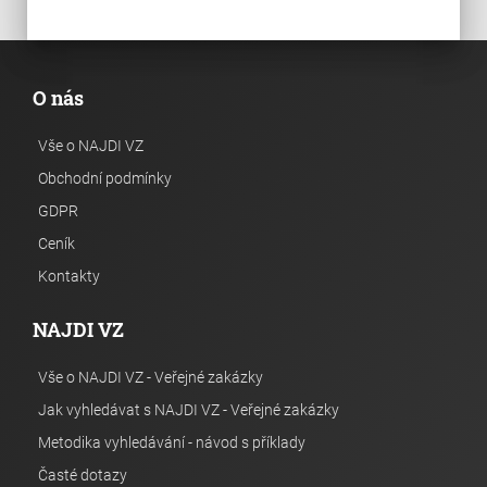
O nás
Vše o NAJDI VZ
Obchodní podmínky
GDPR
Ceník
Kontakty
NAJDI VZ
Vše o NAJDI VZ - Veřejné zakázky
Jak vyhledávat s NAJDI VZ - Veřejné zakázky
Metodika vyhledávání - návod s příklady
Časté dotazy