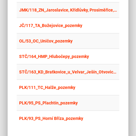
place
Cel
JMK/118_ZN_Jaroslavice, Křídlůvky, Prosiměřice, Borotice nad Jevišovkou, Hrušovany nad Jevišovkou pozemky
place
Cel
JČ/117_TA_Božejovice_pozemky
place
Cel
OL/53_OC_Uničov_pozemky
place
Cel
STČ/164_HMP_Hlubočepy_pozemky
place
Cel
STČ/163_KD_Bratkovice_u_Velvar_Ješín_Otvovice_pozemky
place
Cel
PLK/111_TC_Halže_pozemky
place
Cel
PLK/95_PS_Plachtín_pozemky
place
Cel
PLK/93_PS_Horní Bříza_pozemky