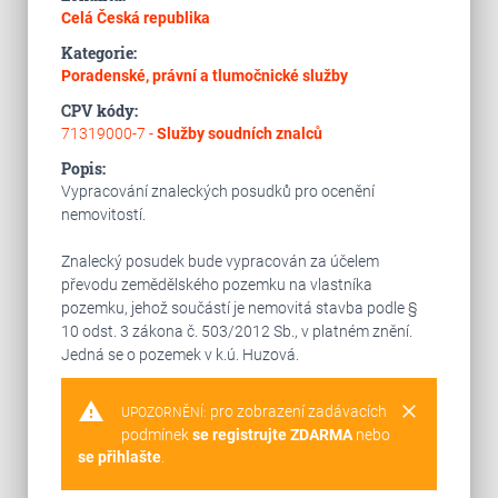
Celá Česká republika
Kategorie:
Poradenské, právní a tlumočnické služby
CPV kódy:
71319000-7 -
Služby soudních znalců
Popis:
Vypracování znaleckých posudků pro ocenění
nemovitostí.
Znalecký posudek bude vypracován za účelem
převodu zemědělského pozemku na vlastníka
pozemku, jehož součástí je nemovitá stavba podle §
10 odst. 3 zákona č. 503/2012 Sb., v platném znění.
Jedná se o pozemek v k.ú. Huzová.
warning
clear
pro zobrazení zadávacích
UPOZORNĚNÍ:
podmínek
se registrujte ZDARMA
nebo
se přihlašte
.