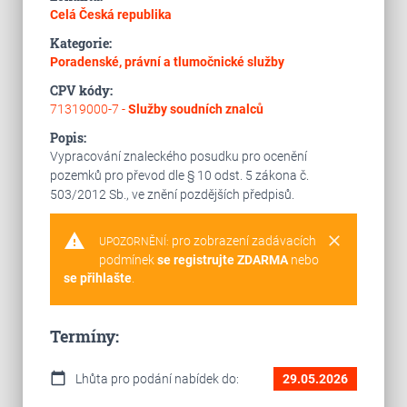
Celá Česká republika
Kategorie:
Poradenské, právní a tlumočnické služby
CPV kódy:
71319000-7 -
Služby soudních znalců
Popis:
Vypracování znaleckého posudku pro ocenění
pozemků pro převod dle § 10 odst. 5 zákona č.
503/2012 Sb., ve znění pozdějších předpisů.
warning
clear
pro zobrazení zadávacích
UPOZORNĚNÍ:
podmínek
se registrujte ZDARMA
nebo
se přihlašte
.
Termíny:
calendar_today
Lhůta pro podání nabídek do:
29.05.2026