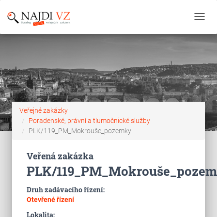
Toggl
navig
Veřejné zakázky
Poradenské, právní a tlumočnické služby
PLK/119_PM_Mokrouše_pozemky
Veřená zakázka
PLK/119_PM_Mokrouše_poze
Druh zadávacího řízení:
Otevřené řízení
Lokalita: