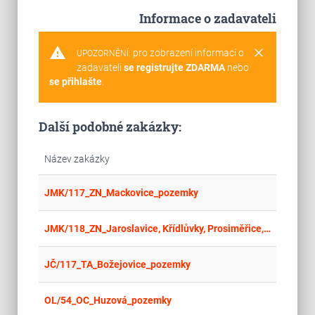
Informace o zadavateli
warning
clear
pro zobrazení informací o
UPOZORNĚNÍ:
zadavateli
se registrujte ZDARMA
nebo
se přihlašte
.
Další podobné zakázky:
Název zakázky
place
Cel
JMK/117_ZN_Mackovice_pozemky
place
Cel
JMK/118_ZN_Jaroslavice, Křídlůvky, Prosiměřice, Borotice nad Jevišovkou, Hrušovany nad Jevišovkou pozemky
place
Cel
JČ/117_TA_Božejovice_pozemky
place
Cel
OL/54_OC_Huzová_pozemky