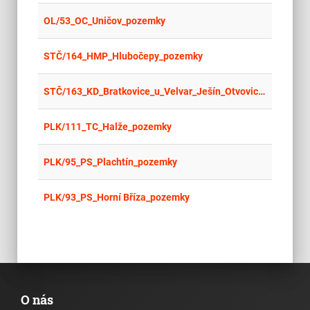
place
Cel
OL/53_OC_Uničov_pozemky
place
Cel
STČ/164_HMP_Hlubočepy_pozemky
place
Cel
STČ/163_KD_Bratkovice_u_Velvar_Ješín_Otvovice_pozemky
place
Cel
PLK/111_TC_Halže_pozemky
place
Cel
PLK/95_PS_Plachtín_pozemky
place
Cel
PLK/93_PS_Horní Bříza_pozemky
O nás