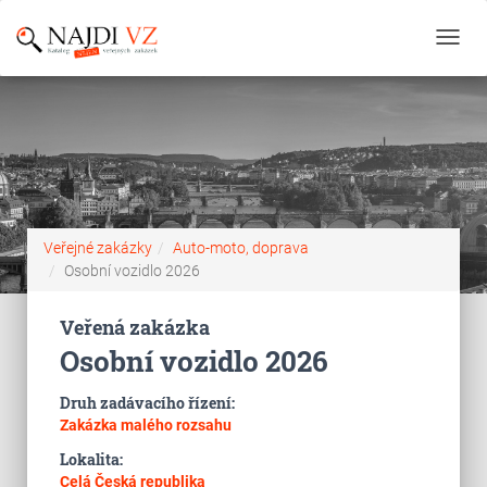
Toggl
navig
Veřejné zakázky
Auto-moto, doprava
Osobní vozidlo 2026
Veřená zakázka
Osobní vozidlo 2026
Druh zadávacího řízení:
Zakázka malého rozsahu
Lokalita:
Celá Česká republika