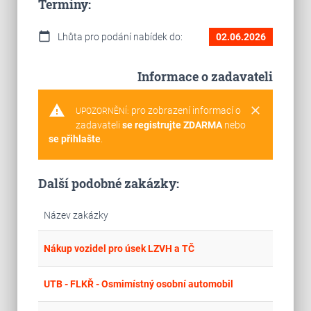
Termíny:
calendar_today
Lhůta pro podání nabídek do:
02.06.2026
Informace o zadavateli
warning
clear
pro zobrazení informací o
UPOZORNĚNÍ:
zadavateli
se registrujte ZDARMA
nebo
se přihlašte
.
Další podobné zakázky:
Název zakázky
place
Cel
Nákup vozidel pro úsek LZVH a TČ
place
Cel
UTB - FLKŘ - Osmimístný osobní automobil