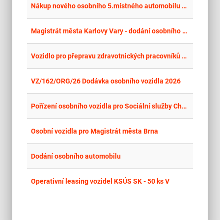
place
Cel
Nákup nového osobního 5.místného automobilu pro DpS Dačice – 1ks
place
Cel
Magistrát města Karlovy Vary - dodání osobního automobilu
place
Cel
Vozidlo pro přepravu zdravotnických pracovníků – 7 ks
place
Cel
VZ/162/ORG/26 Dodávka osobního vozidla 2026
place
Cel
Pořízení osobního vozidla pro Sociální služby Chomutov_opakováno
place
Cel
Osobní vozidla pro Magistrát města Brna
place
Cel
Dodání osobního automobilu
place
Cel
Operativní leasing vozidel KSÚS SK - 50 ks V