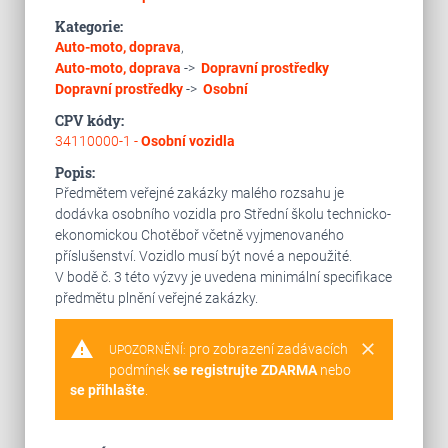
Kategorie:
Auto-moto, doprava
,
Auto-moto, doprava
->
Dopravní prostředky
Dopravní prostředky
->
Osobní
CPV kódy:
34110000-1 -
Osobní vozidla
Popis:
Předmětem veřejné zakázky malého rozsahu je
dodávka osobního vozidla pro Střední školu technicko-
ekonomickou Chotěboř včetně vyjmenovaného
příslušenství. Vozidlo musí být nové a nepoužité.
V bodě č. 3 této výzvy je uvedena minimální specifikace
předmětu plnění veřejné zakázky.
warning
clear
pro zobrazení zadávacích
UPOZORNĚNÍ:
podmínek
se registrujte ZDARMA
nebo
se přihlašte
.