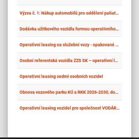
place
Cel
Výzva č. 1: Nákup automobilů pro oddělení paliativní medicíny v Krajské zdravotní, a. s. - MNUL
place
Cel
Dodávka užitkového vozidla formou operativního leasingu pro Fakultu umění a designu - 2025/0128
place
Cel
Operativní leasing na služební vozy - opakované výběrové řízení IV.
place
Cel
Osobní referentská vozidla ZZS SK – operativní leasing
place
Cel
Operativní leasing sedmi osobních vozidel
place
Cel
Obnova vozového parku KÚ a RKK 2026-2030, dodávka dvou osobních vozidel kategorie SUV
place
Hla
Operativní leasing vozidel pro společnost VODÁRNA SOKOLOVSKO s.r.o.