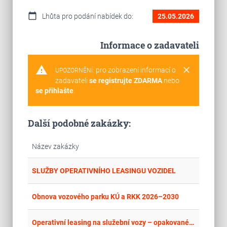
calendar_today
Lhůta pro podání nabídek do:
25.05.2026
Informace o zadavateli
warning
clear
pro zobrazení informací o
UPOZORNĚNÍ:
zadavateli
se registrujte ZDARMA
nebo
se přihlašte
.
Další podobné zakázky:
Název zakázky
place
Cel
SLUŽBY OPERATIVNÍHO LEASINGU VOZIDEL
place
Cel
Obnova vozového parku KÚ a RKK 2026–2030
place
Cel
Operativní leasing na služební vozy – opakované výběrové řízení III.