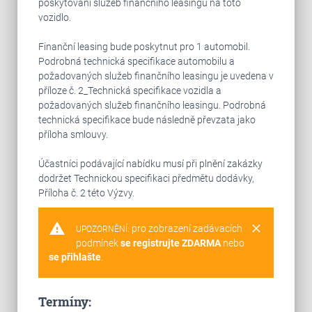
poskytování služeb finančního leasingu na toto
vozidlo.
Finanční leasing bude poskytnut pro 1 automobil.
Podrobná technická specifikace automobilu a
požadovaných služeb finančního leasingu je uvedena v
příloze č. 2_Technická specifikace vozidla a
požadovaných služeb finančního leasingu. Podrobná
technická specifikace bude následně převzata jako
příloha smlouvy.
Účastníci podávající nabídku musí při plnění zakázky
dodržet Technickou specifikaci předmětu dodávky,
Příloha č. 2 této Výzvy.
warning
clear
pro zobrazení zadávacích
UPOZORNĚNÍ:
podmínek
se registrujte ZDARMA
nebo
se přihlašte
.
Termíny: