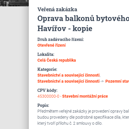
Veřená zakázka
Oprava balkonů bytového d
Havířov - kopie
Druh zadávacího řízení:
Otevřené řízení
Lokalita:
Celá Česká republika
Kategorie:
Stavebnictví a související činnosti
,
Stavebnictví a související činnosti
->
Pozemní sta
CPV kódy:
45300000-0 -
Stavební montážní práce
Popis:
Předmětem veřejné zakázky je provedení opravy balk
budou provedeny dle podrobné specifikace díla, která
který tvoří přílohu č. 2 smlouvy o dílo.