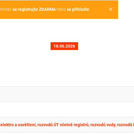
clear
dmínek
se registrujte ZDARMA
nebo
se přihlašte
.
18.06.2026