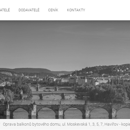
ATELÉ
DODAVATELÉ
CENÍK
KONTAKTY
Oprava balkonů bytového domu, ul. Moskevská 1, 3, 5, 7, Havířov - kopi