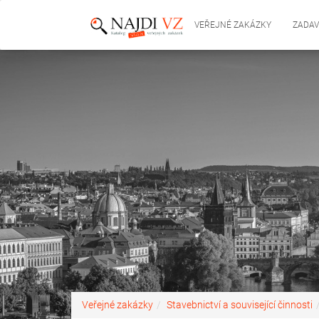
VEŘEJNÉ ZAKÁZKY
ZADAV
Veřejné zakázky
Stavebnictví a související činnosti