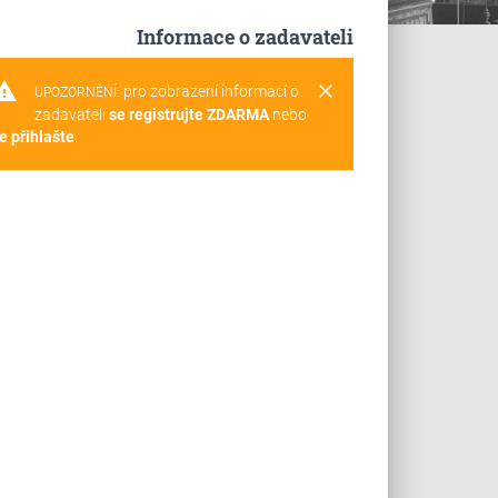
Informace o zadavateli
rning
clear
pro zobrazení informací o
UPOZORNĚNÍ:
zadavateli
se registrujte ZDARMA
nebo
e přihlašte
.