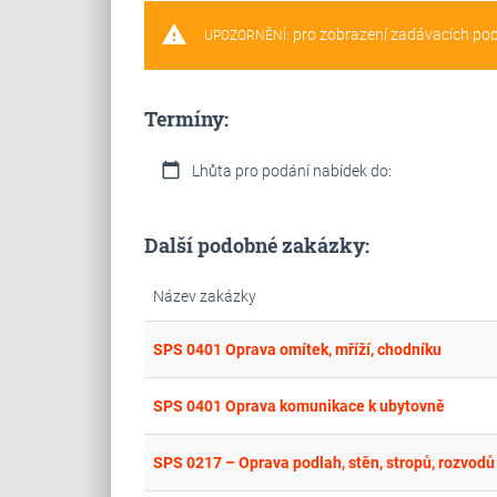
warning
pro zobrazení zadávacích po
UPOZORNĚNÍ:
Termíny:
calendar_today
Lhůta pro podání nabídek do:
Další podobné zakázky:
Název zakázky
SPS 0401 Oprava omítek, mříží, chodníku
SPS 0401 Oprava komunikace k ubytovně