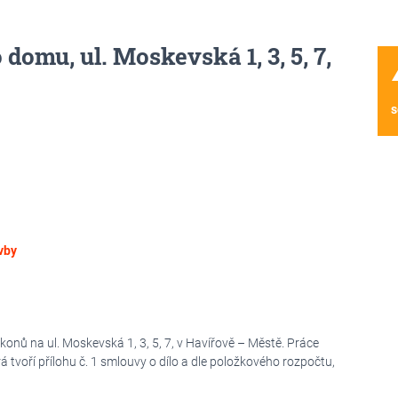
omu, ul. Moskevská 1, 3, 5, 7,
wa
s
vby
onů na ul. Moskevská 1, 3, 5, 7, v Havířově – Městě. Práce
 tvoří přílohu č. 1 smlouvy o dílo a dle položkového rozpočtu,