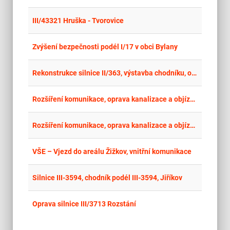
place
Hla
III/43321 Hruška - Tvorovice
place
Hla
Zvýšení bezpečnosti podél I/17 v obci Bylany
place
Cel
Rekonstrukce silnice II/363, výstavba chodníku, oprava vodovodu – Pomezí
place
Hla
Rozšíření komunikace, oprava kanalizace a objízdná trasa - lokalita RD ČTVRTKY K HORÁM
place
Hla
Rozšíření komunikace, oprava kanalizace a objízdná trasa - lokalita RD ČTVRTKY K HORÁM - OPAKOVANÉ ŘÍZENÍ I
place
Cel
VŠE – Vjezd do areálu Žižkov, vnitřní komunikace
place
Cel
Silnice III-3594, chodník podél III-3594, Jiříkov
place
Cel
Oprava silnice III/3713 Rozstání