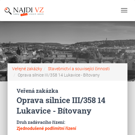
Toggl
navig
Veřejné zakázky
Stavebnictví a související činnosti
Oprava silnice III/358 14 Lukavice - Bítovany
Veřená zakázka
Oprava silnice III/358 14
Lukavice - Bítovany
Druh zadávacího řízení:
Zjednodušené podlimitní řízení