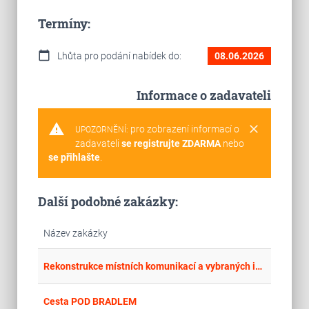
Termíny:
calendar_today
Lhůta pro podání nabídek do:
08.06.2026
Informace o zadavateli
warning
clear
pro zobrazení informací o
UPOZORNĚNÍ:
zadavateli
se registrujte ZDARMA
nebo
se přihlašte
.
Další podobné zakázky:
Název zakázky
place
Jih
Rekonstrukce místních komunikací a vybraných inž. sítí ve městě Český Krumlov - ul. Pod Vyhlídkou
place
Cel
Cesta POD BRADLEM