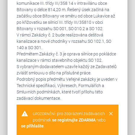
komunikace III. třídy III/358 14 v intravilánu obce
Bítovany o délce 814,20 m. Řešený úsek začíná na
začátku obce Bítovany ve směru od obce Lukavice až
po křižovatku se silnicí III. třídy III/35810 v obci
Bítovany v rozsahu SO 001, SO 010.2 a SO 102.
V rámci Zakázky č. 2 bude realizována dešťová
kanalizace a nové chodníky v rozsahu SO 102.1, SO
140 a SO 301.
Předmětem Zakázky č. 3 je oprava silnice po pokládce
kanalizace v rámci stavebního objektu SO 102.
S vybraným dodavatelem uzavře každý ze Zadavatelů
zvlášť smlouvu o dílo na příslušné práce.
Podrobný popis předmětu Veřejné zakázky je uveden v
Technické specifikaci, Výkresech, Formulářích a
Smluvních podmínkách, které tvoří přílohu této
zadávací dokumentace.
warning
clear
pro zobrazení zadávacích
UPOZORNĚNÍ:
podmínek
se registrujte ZDARMA
nebo
se přihlašte
.