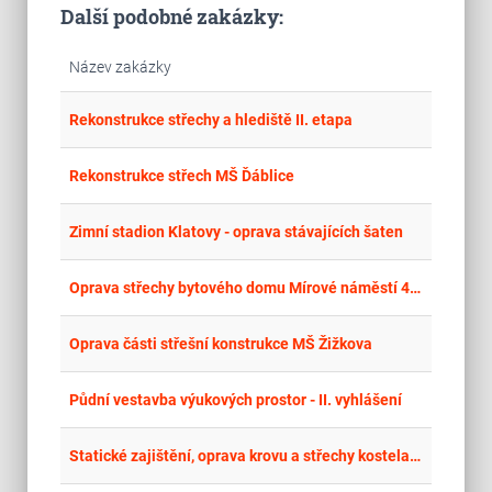
Další podobné zakázky:
Název zakázky
place
Cel
Rekonstrukce střechy a hlediště II. etapa
place
Hla
Rekonstrukce střech MŠ Ďáblice
place
Cel
Zimní stadion Klatovy - oprava stávajících šaten
place
Cel
Oprava střechy bytového domu Mírové náměstí 47 a 48, Bílina
place
Cel
Oprava části střešní konstrukce MŠ Žižkova
place
Cel
Půdní vestavba výukových prostor - II. vyhlášení
place
Cel
Statické zajištění, oprava krovu a střechy kostela Zvěstování Panny Marie, Bílina, Újezdské Předměstí