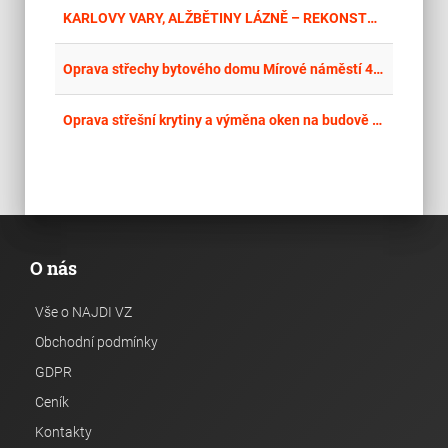
place
Kar
KARLOVY VARY, ALŽBĚTINY LÁZNĚ – REKONSTRUKCE STŘECHY
place
Cel
Oprava střechy bytového domu Mírové náměstí 47 a 48, Bílina – II.
place
Cel
Oprava střešní krytiny a výměna oken na budově sportovní haly Gymnázia
O nás
Vše o NAJDI VZ
Obchodní podmínky
GDPR
Ceník
Kontakty