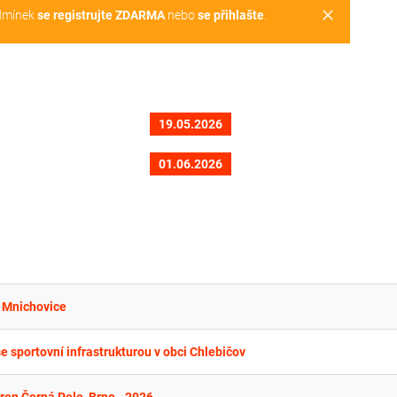
clear
dmínek
se registrujte ZDARMA
nebo
se přihlašte
.
19.05.2026
01.06.2026
a Mnichovice
 sportovní infrastrukturou v obci Chlebičov