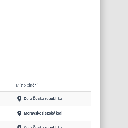
Místo plnění
place
Celá Česká republika
place
Moravskoslezský kraj
Celá Česká republika