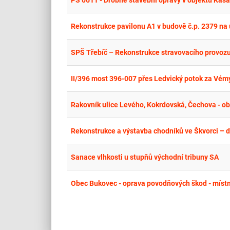
PS 0611 - Drobné stavební opravy v objektu Kasá
Rekonstrukce pavilonu A1 v budově č.p. 2379 na 
SPŠ Třebíč – Rekonstrukce stravovacího provozu
II/396 most 396-007 přes Ledvický potok za Vém
Rakovník ulice Levého, Kokrdovská, Čechova - ob
Rekonstrukce a výstavba chodníků ve Škvorci – d
Sanace vlhkosti u stupňů východní tribuny SA
Obec Bukovec - oprava povodňových škod - míst