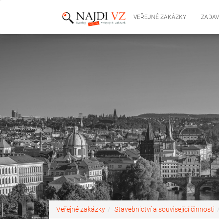
VEŘEJNÉ ZAKÁZKY
ZADAV
Veřejné zakázky
Stavebnictví a související činnosti