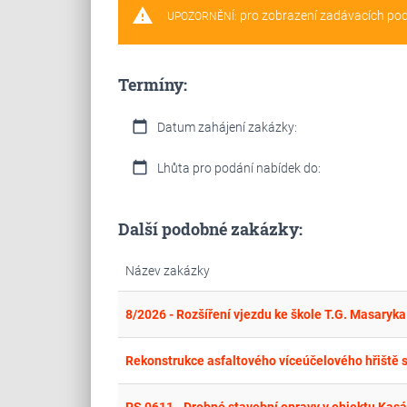
warning
pro zobrazení zadávacích po
UPOZORNĚNÍ:
Termíny:
calendar_today
Datum zahájení zakázky:
calendar_today
Lhůta pro podání nabídek do:
Další podobné zakázky:
Název zakázky
8/2026 - Rozšíření vjezdu ke škole T.G. Masaryk
Rekonstrukce asfaltového víceúčelového hřiště se