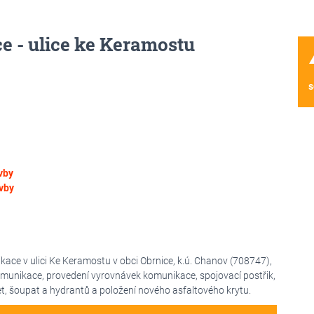
 - ulice ke Keramostu
wa
s
vby
vby
ce v ulici Ke Keramostu v obci Obrnice, k.ú. Chanov (708747),
komunikace, provedení vyrovnávek komunikace, spojovací postřik,
et, šoupat a hydrantů a položení nového asfaltového krytu.