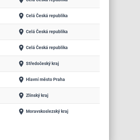
place
place
Celá Česká republika
place
Celá Česká republika
place
Celá Česká republika
place
Středočeský kraj
place
Hlavní město Praha
place
Zlínský kraj
place
Moravskoslezský kraj