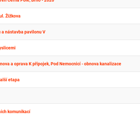
ren Černá Pole, Brno - 2026
ul. Žižkova
 a nástavba pavilonu V
yslicemi
nova a oprava K přípojek, Pod Nemocnicí - obnova kanalizace
alší etapa
ních komunikací