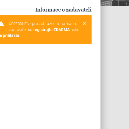
Informace o zadavateli
rning
clear
pro zobrazení informací o
UPOZORNĚNÍ:
zadavateli
se registrujte ZDARMA
nebo
e přihlašte
.