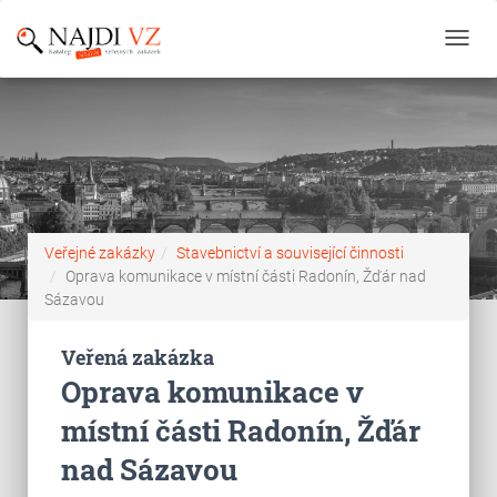
Toggl
navig
Veřejné zakázky
Stavebnictví a související činnosti
Oprava komunikace v místní části Radonín, Žďár nad
Sázavou
Veřená zakázka
Oprava komunikace v
místní části Radonín, Žďár
nad Sázavou