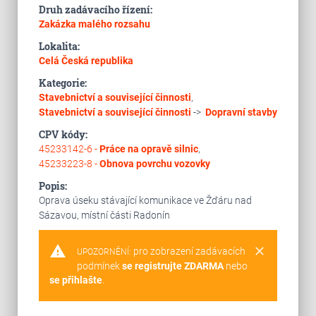
Druh zadávacího řízení:
Zakázka malého rozsahu
Lokalita:
Celá Česká republika
Kategorie:
Stavebnictví a související činnosti
,
Stavebnictví a související činnosti
->
Dopravní stavby
CPV kódy:
45233142-6 -
Práce na opravě silnic
,
45233223-8 -
Obnova povrchu vozovky
Popis:
Oprava úseku stávající komunikace ve Žďáru nad
Sázavou, místní části Radonín
warning
clear
pro zobrazení zadávacích
UPOZORNĚNÍ:
podmínek
se registrujte ZDARMA
nebo
se přihlašte
.