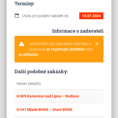
Termíny:
calendar_today
Lhůta pro podání nabídek do:
15.07.2026
Informace o zadavateli
warning
clear
pro zobrazení informací o
UPOZORNĚNÍ:
zadavateli
se registrujte ZDARMA
nebo
se přihlašte
.
Další podobné zakázky:
Název zakázky
place
Cel
II/409 Kamenice nad Lipou – Rodinov
place
Cel
II/347 Mladé Bříště – Staré Bříště