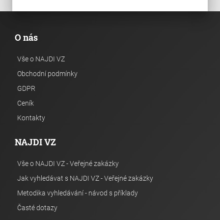
O nás
Vše o NAJDI VZ
Obchodní podmínky
GDPR
Ceník
Kontakty
NAJDI VZ
Vše o NAJDI VZ - Veřejné zakázky
Jak vyhledávat s NAJDI VZ - Veřejné zakázky
Metodika vyhledávání - návod s příklady
Časté dotazy