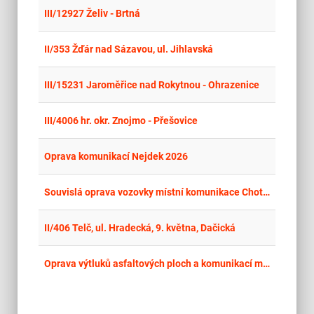
place
Cel
III/12927 Želiv - Brtná
place
Cel
II/353 Žďár nad Sázavou, ul. Jihlavská
place
Cel
III/15231 Jaroměřice nad Rokytnou - Ohrazenice
place
Cel
III/4006 hr. okr. Znojmo - Přešovice
place
Cel
Oprava komunikací Nejdek 2026
place
Cel
Souvislá oprava vozovky místní komunikace Choteč – ke křížení se silnicí II/101
place
Cel
II/406 Telč, ul. Hradecká, 9. května, Dačická
place
Cel
Oprava výtluků asfaltových ploch a komunikací metodou ITHR v Milovicích 2026