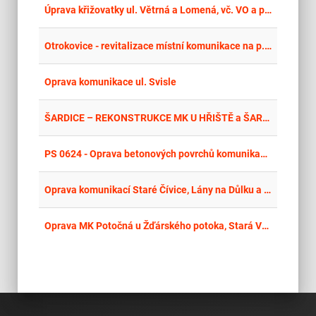
place
Zlí
Úprava křižovatky ul. Větrná a Lomená, vč. VO a přechodů
place
Cel
Otrokovice - revitalizace místní komunikace na p. č. 439/2 (za OD)
place
Cel
Oprava komunikace ul. Svisle
place
Hla
ŠARDICE – REKONSTRUKCE MK U HŘIŠTĚ a ŠARDICE – REKONSTRUKCE KOMUNIKACE V ULICI ZEMKOVA, TRASA 4
place
Cel
PS 0624 - Oprava betonových povrchů komunikací ve Stálém parku techniky, posádka Vyškov
place
Cel
Oprava komunikací Staré Čívice, Lány na Důlku a Svítkov
place
Cel
Oprava MK Potočná u Žďárského potoka, Stará Ves