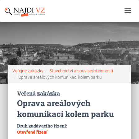
Toggl
navig
Veřejné zakázky
Stavebnictví a související činnosti
Oprava areálových komunikací kolem parku
Veřená zakázka
Oprava areálových
komunikací kolem parku
Druh zadávacího řízení:
Otevřené řízení