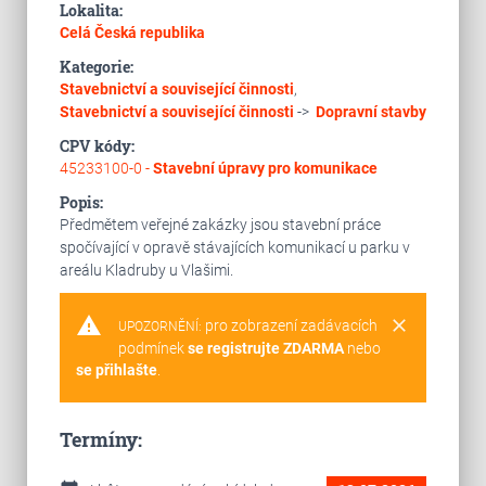
Lokalita:
Celá Česká republika
Kategorie:
Stavebnictví a související činnosti
,
Stavebnictví a související činnosti
->
Dopravní stavby
CPV kódy:
45233100-0 -
Stavební úpravy pro komunikace
Popis:
Předmětem veřejné zakázky jsou stavební práce
spočívající v opravě stávajících komunikací u parku v
areálu Kladruby u Vlašimi.
warning
clear
pro zobrazení zadávacích
UPOZORNĚNÍ:
podmínek
se registrujte ZDARMA
nebo
se přihlašte
.
Termíny: