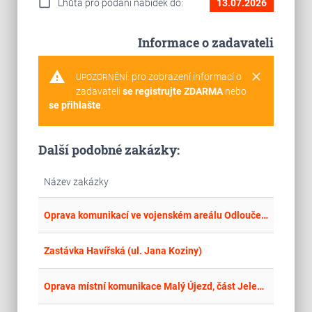
calendar_today
Lhůta pro podání nabídek do:
13.07.2026
Informace o zadavateli
warning
clear
pro zobrazení informací o
UPOZORNĚNÍ:
zadavateli
se registrujte ZDARMA
nebo
se přihlašte
.
Další podobné zakázky:
Název zakázky
place
Cel
Oprava komunikací ve vojenském areálu Odloučený sklad Loukov
place
Cel
Zastávka Havířská (ul. Jana Koziny)
place
Cel
Oprava místní komunikace Malý Újezd, část Jelenice – Lokalita 1, etapa 1