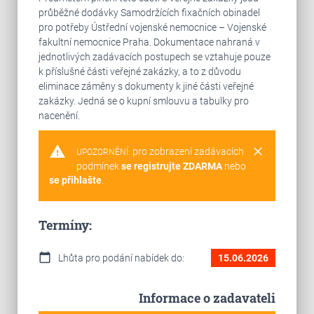
průběžné dodávky Samodržících fixačních obinadel
pro potřeby Ústřední vojenské nemocnice – Vojenské
fakultní nemocnice Praha. Dokumentace nahraná v
jednotlivých zadávacích postupech se vztahuje pouze
k příslušné části veřejné zakázky, a to z důvodu
eliminace záměny s dokumenty k jiné části veřejné
zakázky. Jedná se o kupní smlouvu a tabulky pro
nacenění.
warning
clear
pro zobrazení zadávacích
UPOZORNĚNÍ:
podmínek
se registrujte ZDARMA
nebo
se přihlašte
.
Termíny:
calendar_today
Lhůta pro podání nabídek do:
15.06.2026
Informace o zadavateli