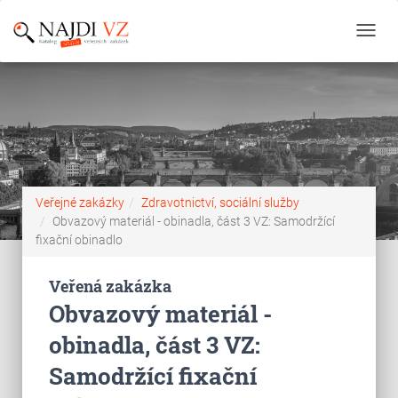
Toggl
navig
Veřejné zakázky
Zdravotnictví, sociální služby
Obvazový materiál - obinadla, část 3 VZ: Samodržící
fixační obinadlo
Veřená zakázka
Obvazový materiál -
obinadla, část 3 VZ:
Samodržící fixační