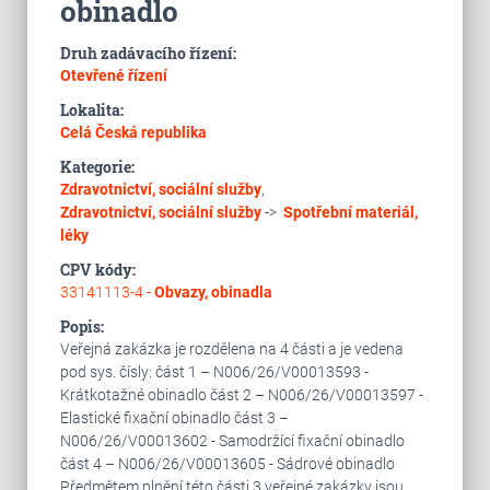
obinadlo
Druh zadávacího řízení:
Otevřené řízení
Lokalita:
Celá Česká republika
Kategorie:
Zdravotnictví, sociální služby
,
Zdravotnictví, sociální služby
->
Spotřební materiál,
léky
CPV kódy:
33141113-4 -
Obvazy, obinadla
Popis:
Veřejná zakázka je rozdělena na 4 části a je vedena
pod sys. čísly: část 1 – N006/26/V00013593 -
Krátkotažné obinadlo část 2 – N006/26/V00013597 -
Elastické fixační obinadlo část 3 –
N006/26/V00013602 - Samodržící fixační obinadlo
část 4 – N006/26/V00013605 - Sádrové obinadlo
Předmětem plnění této části 3 veřejné zakázky jsou