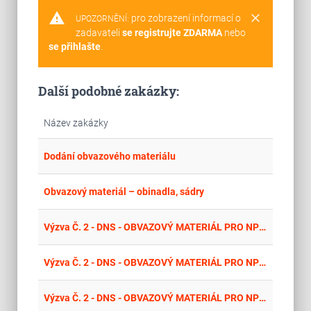
warning
clear
pro zobrazení informací o
UPOZORNĚNÍ:
zadavateli
se registrujte ZDARMA
nebo
se přihlašte
.
Další podobné zakázky:
Název zakázky
place
Cel
Dodání obvazového materiálu
place
Cel
Obvazový materiál – obinadla, sádry
place
Cel
Výzva Č. 2 - DNS - OBVAZOVÝ MATERIÁL PRO NPK - KATEGORIE 13 – SÍŤOVÉ TUBULÁRNÍ OBVAZY - BEZEŠVÉ, VYSOCE ELASTICKÉ S VELKÝMI OKY PRIMÁRNĚ URČENÉ K RYCHLÉ FIXACI KRYTÍ RAN NA JAKÉMKOLI MÍSTĚ TĚLA
place
Cel
Výzva Č. 2 - DNS - OBVAZOVÝ MATERIÁL PRO NPK - KATEGORIE 11 - OBINADLA HYDROFILNÍ
place
Cel
Výzva Č. 2 - DNS - OBVAZOVÝ MATERIÁL PRO NPK - KATEGORIE 10 – KOMPRESIVNÍ OBINADLA