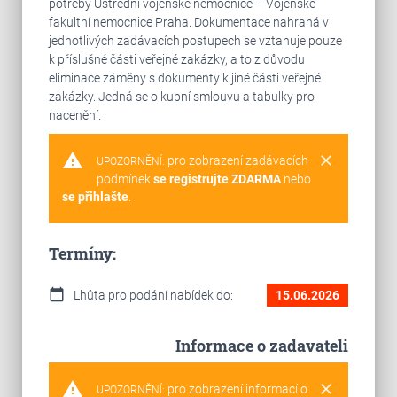
potřeby Ústřední vojenské nemocnice – Vojenské
fakultní nemocnice Praha. Dokumentace nahraná v
jednotlivých zadávacích postupech se vztahuje pouze
k příslušné části veřejné zakázky, a to z důvodu
eliminace záměny s dokumenty k jiné části veřejné
zakázky. Jedná se o kupní smlouvu a tabulky pro
nacenění.
warning
clear
pro zobrazení zadávacích
UPOZORNĚNÍ:
podmínek
se registrujte ZDARMA
nebo
se přihlašte
.
Termíny:
calendar_today
Lhůta pro podání nabídek do:
15.06.2026
Informace o zadavateli
warning
clear
pro zobrazení informací o
UPOZORNĚNÍ: