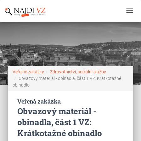
Toggl
navig
Veřejné zakázky
Zdravotnictví, sociální služby
Obvazový materiál - obinadla, část 1 VZ: Krátkotažné
obinadlo
Veřená zakázka
Obvazový materiál -
obinadla, část 1 VZ:
Krátkotažné obinadlo