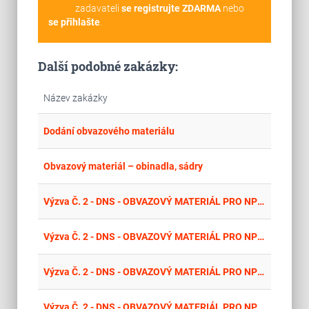
zadavateli
se registrujte ZDARMA
nebo
se přihlašte
.
Další podobné zakázky:
Název zakázky
place
Cel
Dodání obvazového materiálu
place
Cel
Obvazový materiál – obinadla, sádry
place
Cel
Výzva Č. 2 - DNS - OBVAZOVÝ MATERIÁL PRO NPK - KATEGORIE 13 – SÍŤOVÉ TUBULÁRNÍ OBVAZY - BEZEŠVÉ, VYSOCE ELASTICKÉ S VELKÝMI OKY PRIMÁRNĚ URČENÉ K RYCHLÉ FIXACI KRYTÍ RAN NA JAKÉMKOLI MÍSTĚ TĚLA
place
Cel
Výzva Č. 2 - DNS - OBVAZOVÝ MATERIÁL PRO NPK - KATEGORIE 11 - OBINADLA HYDROFILNÍ
place
Cel
Výzva Č. 2 - DNS - OBVAZOVÝ MATERIÁL PRO NPK - KATEGORIE 10 – KOMPRESIVNÍ OBINADLA
place
Cel
Výzva Č. 2 - DNS - OBVAZOVÝ MATERIÁL PRO NPK - KATEGORIE 1 - BŘIŠNÍ ROUŠKY PŘEDEPRANÉ, NESTERILNÍ S RTG NITÍ