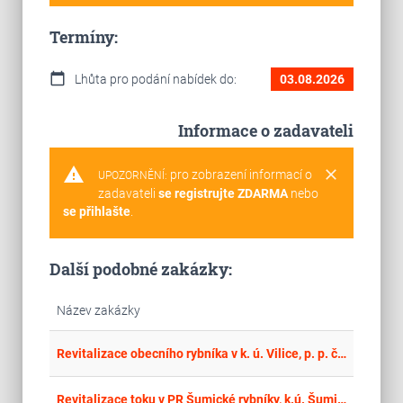
Termíny:
calendar_today
Lhůta pro podání nabídek do:
03.08.2026
Informace o zadavateli
warning
clear
pro zobrazení informací o
UPOZORNĚNÍ:
zadavateli
se registrujte ZDARMA
nebo
se přihlašte
.
Další podobné zakázky:
Název zakázky
place
Cel
Revitalizace obecního rybníka v k. ú. Vilice, p. p. č. 12/1
place
Hla
Revitalizace toku v PR Šumické rybníky, k.ú. Šumice