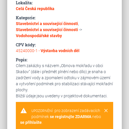
Lokalita:
Celá Česká republika
Kategorie:
Stavebnictví a související činnosti
,
Stavebnictví a související činnosti
->
Vodohospodářské stavby
CPV kódy:
45240000-1 -
Výstavba vodních děl
Popis:
Cílem zakázky s názvem „Obnova mokřadu v obci
Skašov“ (dále i předmět plnění nebo dílo) je snaha o
zadržení vody a zpomalení odtoku v zájmovém území
a vytvoření podmínek pro stabilizaci stávající mokřadní
plochy.
Bližší údaje jsou uvedeny v projektové dokumentaci.
warning
clear
pro zobrazení zadávacích
UPOZORNĚNÍ:
podmínek
se registrujte ZDARMA
nebo
se přihlašte
.