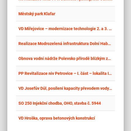
place
Cel
Městský park Klafar
place
Cel
VD Miřejovice – modernizace technologie 2. a 3. jezového pole
place
Cel
Realizace Modrozelená infrastruktura Dolní Habartice
place
Lib
Obnova vodní nádrže Polevsko přírodě blízkým způsobem
place
Cel
PP Revitalizace niv Petrovice – I. část – lokalita I. U státní hranice
place
Cel
VD Josefův Důl, posílení kapacity převodem vody z Jeleního potoka
place
Cel
SO 250 Injekční chodba, OHO, stavba č. 5944
place
Cel
VD Hroška, oprava betonových konstrukcí