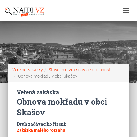
Toggl
navig
Veřejné zakázky
Stavebnictví a související činnosti
Obnova mokřadu v obci Skašov
Veřená zakázka
Obnova mokřadu v obci
Skašov
Druh zadávacího řízení:
Zakázka malého rozsahu