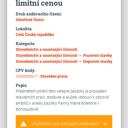
limitní cenou
Druh zadávacího řízení:
Otevřené řízení
Lokalita:
Celá Česká republika
Kategorie:
Stavebnictví a související činnosti
,
Stavebnictví a související činnosti
->
Pozemní stavby
Stavebnictví a související činnosti
->
Dopravní stavby
CPV kódy:
45000000-7 -
Stavební práce
Popis:
Předmětem plnění této veřejné zakázky je provedení
stavebních prací, dodávek a služeb vedoucí k obnově
ambitů v areálu baziliky Panny Marie Bolestné v
Bohosudově.
warning
clear
pro zobrazení zadávacích
UPOZORNĚNÍ: