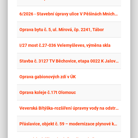
place
Cel
6/2026 - Stavební úpravy ulice V Pěšinách Mnichovice – Božkov
place
Cel
Oprava bytu č. 5, ul. Mírová, čp. 2241, Tábor
place
Cel
I/27 most č.27-036 Velemyšleves, výměna skla
place
Cel
Stavba č. 3127 TV Běchovice, etapa 0022 K Jalovce; stavební práce
place
Cel
Oprava gabionových zdí v ÚK
place
Cel
Oprava koleje č.17t Olomouc
place
Cel
Veverská Bítýška-rozšíření úpravny vody na odstranění dusičnanů
place
Cel
Přáslavice, objekt č. 59 – modernizace plynové kotelny