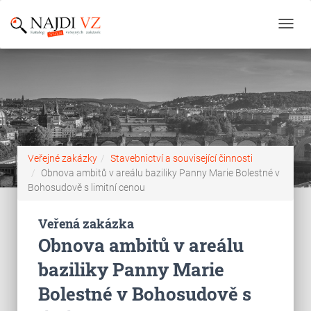
Toggl
navig
Veřejné zakázky
Stavebnictví a související činnosti
Obnova ambitů v areálu baziliky Panny Marie Bolestné v
Bohosudově s limitní cenou
Veřená zakázka
Obnova ambitů v areálu
baziliky Panny Marie
Bolestné v Bohosudově s