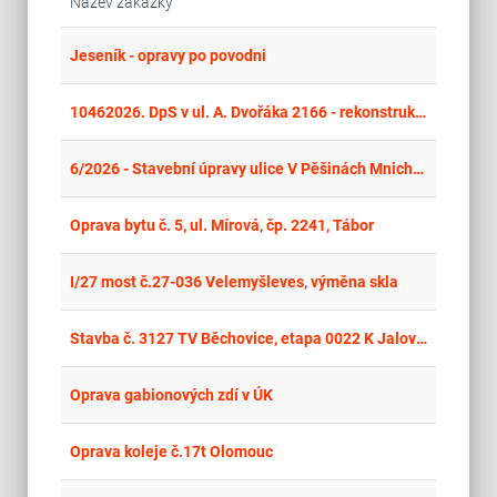
Název zakázky
place
Cel
Jeseník - opravy po povodni
place
Cel
10462026. DpS v ul. A. Dvořáka 2166 - rekonstrukce centrální koupelny se změnou užívání
place
Cel
6/2026 - Stavební úpravy ulice V Pěšinách Mnichovice – Božkov
place
Cel
Oprava bytu č. 5, ul. Mírová, čp. 2241, Tábor
place
Cel
I/27 most č.27-036 Velemyšleves, výměna skla
place
Cel
Stavba č. 3127 TV Běchovice, etapa 0022 K Jalovce; stavební práce
place
Cel
Oprava gabionových zdí v ÚK
place
Cel
Oprava koleje č.17t Olomouc