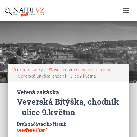
Toggl
navig
Veřejné zakázky
Stavebnictví a související činnosti
Veverská Bítýška, chodník - ulice 9.května
Veřená zakázka
Veverská Bítýška, chodník
- ulice 9.května
Druh zadávacího řízení:
Otevřené řízení