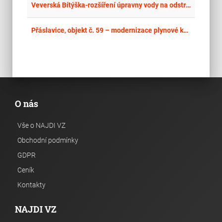
place
Cel
Veverská Bítýška-rozšíření úpravny vody na odstranění dusičnanů
place
Cel
Přáslavice, objekt č. 59 – modernizace plynové kotelny
O nás
Vše o NAJDI VZ
Obchodní podmínky
GDPR
Ceník
Kontakty
NAJDI VZ