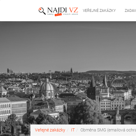
VEŘEJNÉ ZAKÁZKY
ZADAV
Veřejné zakázky
IT
Obměna SMG (emailová ochr