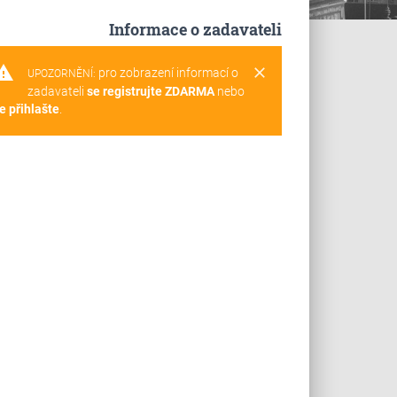
Informace o zadavateli
rning
clear
pro zobrazení informací o
UPOZORNĚNÍ:
zadavateli
se registrujte ZDARMA
nebo
e přihlašte
.