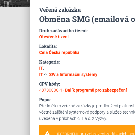
Veřená zakázka
Obměna SMG (emailová o
Druh zadávacího řízení:
Otevřené řízení
Lokalita:
Celá Česká republika
Kategorie:
IT
,
IT
->
SW a Informační systémy
CPV kódy:
48730000-4 -
Balík programů pro zabezpečení
Popis:
Předmětem veřejné zakázky je prodloužení platnost
včetně zajištění systémové podpory a služeb techni
uvedena v přílohách č. 1 a č. 2 Výzvy.
warning
pro zobrazení zadávacích po
UPOZORNĚNÍ: