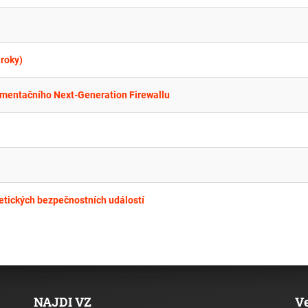
roky)
gmentačního Next-Generation Firewallu
netických bezpečnostních událostí
NAJDI VZ
V