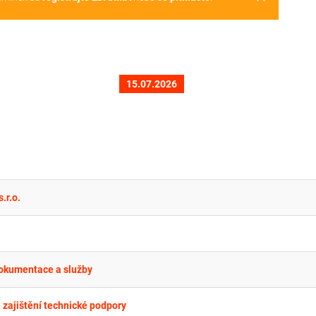
15.07.2026
.r.o.
dokumentace a služby
 zajištění technické podpory