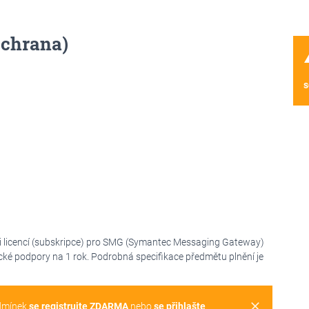
chrana)
wa
s
i licencí (subskripce) pro SMG (Symantec Messaging Gateway)
cké podpory na 1 rok. Podrobná specifikace předmětu plnění je
clear
dmínek
se registrujte ZDARMA
nebo
se přihlašte
.