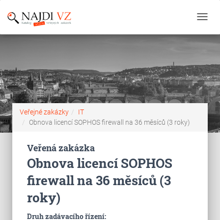
Toggl
navig
Veřejné zakázky
IT
Obnova licencí SOPHOS firewall na 36 měsíců (3 roky)
Veřená zakázka
Obnova licencí SOPHOS
firewall na 36 měsíců (3
roky)
Druh zadávacího řízení: