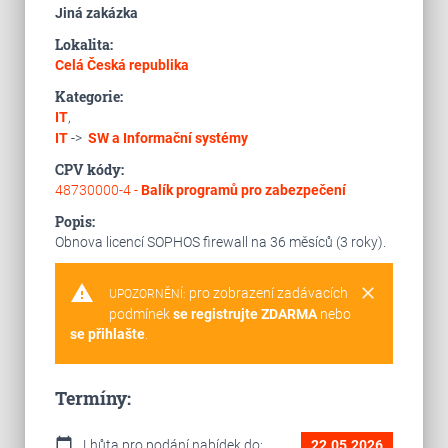
Jiná zakázka
Lokalita:
Celá Česká republika
Kategorie:
IT
,
IT
->
SW a Informační systémy
CPV kódy:
48730000-4 -
Balík programů pro zabezpečení
Popis:
Obnova licencí SOPHOS firewall na 36 měsíců (3 roky).
warning
clear
pro zobrazení zadávacích
UPOZORNĚNÍ:
podmínek
se registrujte ZDARMA
nebo
se přihlašte
.
Termíny:
calendar_today
Lhůta pro podání nabídek do:
22.05.2026