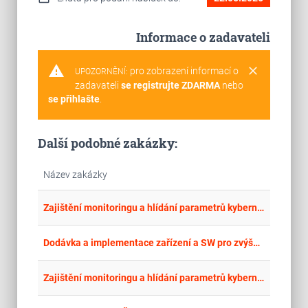
Informace o zadavateli
warning
clear
pro zobrazení informací o
UPOZORNĚNÍ:
zadavateli
se registrujte ZDARMA
nebo
se přihlašte
.
Další podobné zakázky:
Název zakázky
place
Hla
Zajištění monitoringu a hlídání parametrů kybernetické bezpečnosti
place
Cel
Dodávka a implementace zařízení a SW pro zvýšení kyber-netické bezpečnosti společnosti GW Train Regio a.s.
place
Cel
Zajištění monitoringu a hlídání parametrů kybernetické bezpečnosti