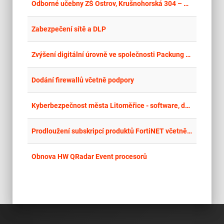
place
Cel
Odborné učebny ZŠ Ostrov, Krušnohorská 304 – Konektivita školy
place
Hla
Zabezpečení sítě a DLP
place
Cel
Zvýšení digitální úrovně ve společnosti Packung s.r.o.
place
Cel
Dodání firewallů včetně podpory
place
Úst
Kyberbezpečnost města Litoměřice - software, dokumentace a služby
place
Cel
Prodloužení subskripcí produktů FortiNET včetně zajištění technické podpory
place
Cel
Obnova HW QRadar Event procesorů