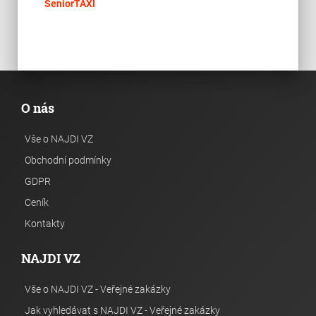
place
Cel
SeniorTAXI
O nás
Vše o NAJDI VZ
Obchodní podmínky
GDPR
Ceník
Kontakty
NAJDI VZ
Vše o NAJDI VZ - Veřejné zakázky
Jak vyhledávat s NAJDI VZ - Veřejné zakázky