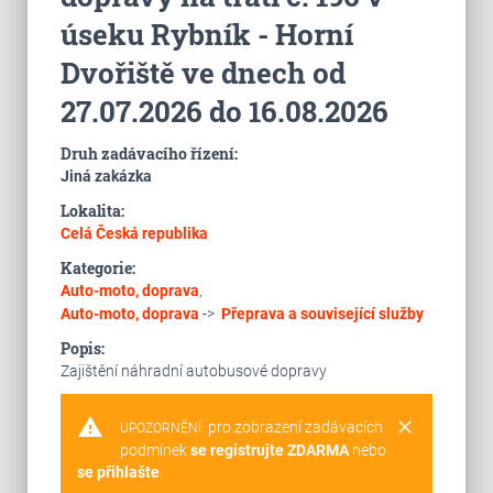
úseku Rybník - Horní
Dvořiště ve dnech od
27.07.2026 do 16.08.2026
Druh zadávacího řízení:
Jiná zakázka
Lokalita:
Celá Česká republika
Kategorie:
Auto-moto, doprava
,
Auto-moto, doprava
->
Přeprava a související služby
Popis:
Zajištění náhradní autobusové dopravy
warning
clear
pro zobrazení zadávacích
UPOZORNĚNÍ:
podmínek
se registrujte ZDARMA
nebo
se přihlašte
.