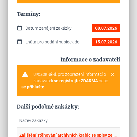
Termíny:
calendar_today
Datum zahájení zakázky:
08.07.2026
calendar_today
Lhůta pro podání nabídek do:
15.07.2026
Informace o zadavateli
warning
clear
pro zobrazení informací o
UPOZORNĚNÍ:
zadavateli
se registrujte ZDARMA
nebo
se přihlašte
.
Další podobné zakázky:
Název zakázky
place
Cel
Zajištění stěhování archivních krabic se spisy ze ZZC Balková do OAMP archiv Svojšice a Uherské Hradiště