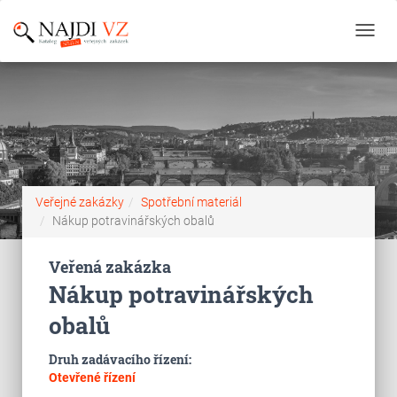
Toggl
navig
Veřejné zakázky
Spotřební materiál
Nákup potravinářských obalů
Veřená zakázka
Nákup potravinářských
obalů
Druh zadávacího řízení:
Otevřené řízení