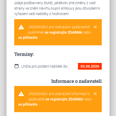
údaje podbarveny žlutě), jakékoliv jiné změny z vaší
strany ve znění návrhu kupní smlouvy jsou důvodem k
vyřazení vaší nabídky z hodnocení.
warning
clear
pro zobrazení zadávacích
UPOZORNĚNÍ:
podmínek
se registrujte ZDARMA
nebo
se přihlašte
.
Termíny:
calendar_today
Lhůta pro podání nabídek do:
03.06.2026
Informace o zadavateli
warning
clear
pro zobrazení informací o
UPOZORNĚNÍ:
zadavateli
se registrujte ZDARMA
nebo
se přihlašte
.