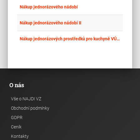
place
Cel
Nákup jednorázového nádobí
place
Cel
Nákup jednorázového nádobí II
place
Cel
Nákup jednorázových prostředků pro kuchyně VÚ 8660 Vyškov
O nás
Vše o NAJDI VZ
Obchodní podmínky
GDPR
Ceník
Kontakty