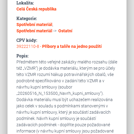
Lokalita:
Celá Česká republika
Kategorie:
Spotřební materiál
,
Spotřební materiál
->
Ostatní
CPV kódy:
39222110-8 -
Příbory a talíře na jedno použití
Popis:
Předmětem této veřejné zakázky malého rozsahu (dále
též „VZMR“) je dodávka materiálu, kterým se pro účely
této VZMR rozumí Nákup potravinářských obalů, vše
podrobně specifikováno v zadání této VZMR a v
návrhu kupní smlouvy (soubor
„20260516_N_153500_Navrh_kupni_smlouvy“).
Dodávka materiálu musí být uchazečem realizována
jako celek v souladu s podmínkami stanovenými v
návrhu kupní smlouvy, který je součástí zadávacích
podmínek. Návrh kupní smlouvy je součástí
zadávacích podmínek - doplňte pouze požadované
informace (v návrhu kupní smlouvy jsou požadované