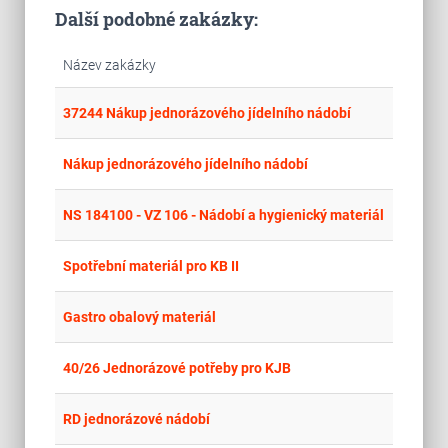
Další podobné zakázky:
Název zakázky
place
Cel
37244 Nákup jednorázového jídelního nádobí
place
Cel
Nákup jednorázového jídelního nádobí
place
Cel
NS 184100 - VZ 106 - Nádobí a hygienický materiál
place
Cel
Spotřební materiál pro KB II
place
Cel
Gastro obalový materiál
place
Cel
40/26 Jednorázové potřeby pro KJB
place
Cel
RD jednorázové nádobí