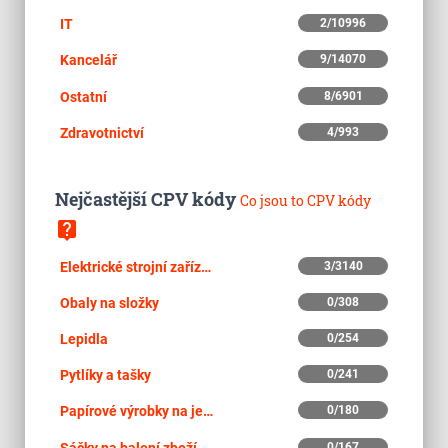
IT
2/10996
Kancelář
9/14070
Ostatní
8/6901
Zdravotnictví
4/993
Nejčastější CPV kódy
Co jsou to CPV kódy
live_help
Elektrické strojní zařízení, přístroje, zařízení a spotřební materiál, osvětlení
3/3140
Obaly na složky
0/308
Lepidla
0/254
Pytlíky a tašky
0/241
Papírové výrobky na jedno použití
0/180
0/167