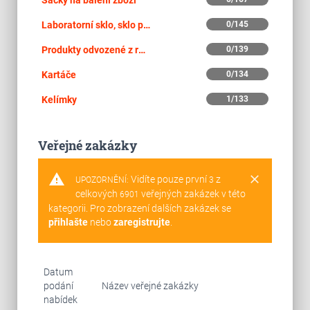
Sáčky na balení zboží
Laboratorní sklo, sklo pro zdravotnické a farmaceutické účely
0/145
Produkty odvozené z ropy a z uhlí
0/139
Kartáče
0/134
Kelímky
1/133
Veřejné zakázky
warning
clear
Vidíte pouze první
z
UPOZORNĚNÍ:
3
celkových
veřejných zakázek v této
6901
kategorii. Pro zobrazení dalších zakázek se
přihlašte
nebo
zaregistrujte
.
Datum
podání
Název veřejné zakázky
nabídek