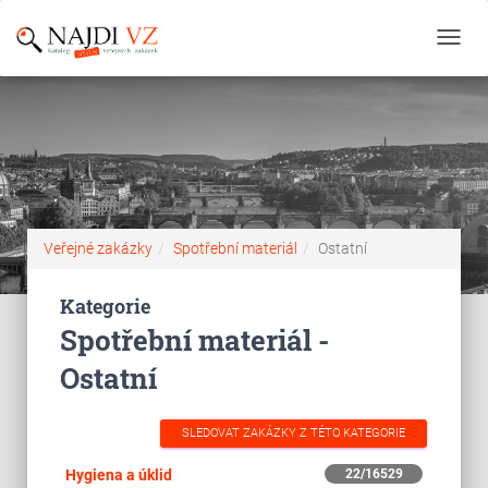
Toggl
navig
Veřejné zakázky
Spotřební materiál
Ostatní
Kategorie
Spotřební materiál -
Ostatní
SLEDOVAT ZAKÁZKY Z TÉTO KATEGORIE
Hygiena a úklid
22/16529