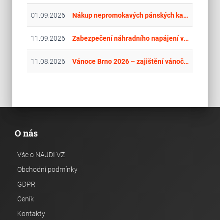
01.09.2026
Nákup nepromokavých pánských kalhot
11.09.2026
Zabezpečení náhradního napájení ve vybraných objektech MO II.
11.08.2026
Vánoce Brno 2026 – zajištění vánoční výzdoby
O nás
Vše o NAJDI VZ
Obchodní podmínky
GDPR
Ceník
Kontakty