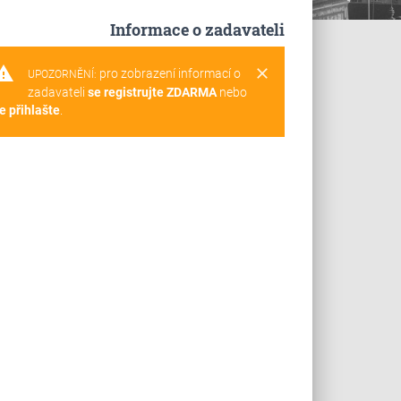
Informace o zadavateli
rning
clear
pro zobrazení informací o
UPOZORNĚNÍ:
zadavateli
se registrujte ZDARMA
nebo
e přihlašte
.