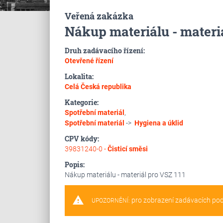
Veřená zakázka
Nákup materiálu - materiá
Druh zadávacího řízení:
Otevřené řízení
Lokalita:
Celá Česká republika
Kategorie:
Spotřební materiál
,
Spotřební materiál
->
Hygiena a úklid
CPV kódy:
39831240-0 -
Čisticí směsi
Popis:
Nákup materiálu - materiál pro VSZ 111
warning
pro zobrazení zadávacích po
UPOZORNĚNÍ: