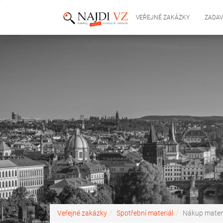
VEŘEJNÉ ZAKÁZKY
ZADAV
Veřejné zakázky
Spotřební materiál
Nákup materi