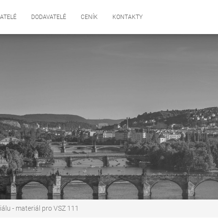
ATELÉ
DODAVATELÉ
CENÍK
KONTAKTY
álu - materiál pro VSZ 111