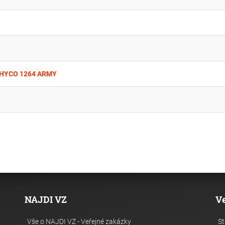
S-HYCO 1264 ARMY
NAJDI VZ
V
Vše o NAJDI VZ - Veřejné zakázky
St