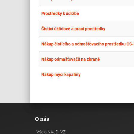
Prostředky k údržbě
Čistící úklidové a prací prostředky
Nákup čistícího a odmašťovacího prostředku C
Nákup odmašťovačů na zbraně
Nákup mycí kapaliny
O nás
Vše o NAJDI VZ