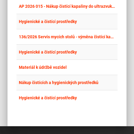
place
Cel
AP 2026 015 - Nákup čistící kapaliny do ultrazvukové čističky
place
Cel
Hygienické a čistící prostředky
place
Cel
136/2026 Servis mycích stolů - výměna čistící kapaliny D-SOL
place
Cel
Hygienické a čistící prostředky
place
Cel
Materiál k údržbě vozidel
place
Cel
Nákup čistících a hygienických prostředků
place
Cel
Hygienické a čistící prostředky