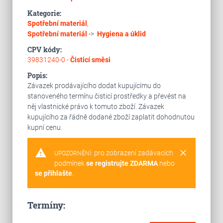
Kategorie:
Spotřební materiál
,
Spotřební materiál
->
Hygiena a úklid
CPV kódy:
39831240-0 -
Čisticí směsi
Popis:
Závazek prodávajícího dodat kupujícímu do
stanoveného termínu čisticí prostředky a převést na
něj vlastnické právo k tomuto zboží. Závazek
kupujícího za řádně dodané zboží zaplatit dohodnutou
kupní cenu.
warning
clear
pro zobrazení zadávacích
UPOZORNĚNÍ:
podmínek
se registrujte ZDARMA
nebo
se přihlašte
.
Termíny: