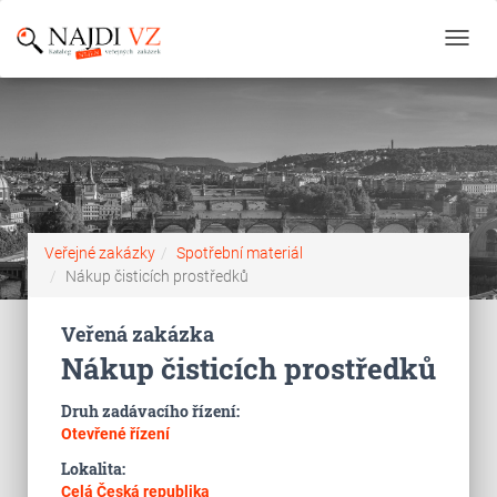
Toggl
navig
Veřejné zakázky
Spotřební materiál
Nákup čisticích prostředků
Veřená zakázka
Nákup čisticích prostředků
Druh zadávacího řízení:
Otevřené řízení
Lokalita:
Celá Česká republika