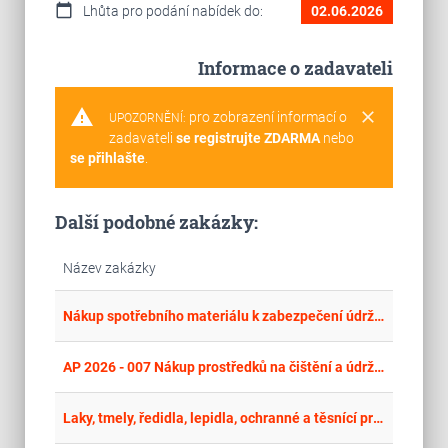
calendar_today
Lhůta pro podání nabídek do:
02.06.2026
Informace o zadavateli
warning
clear
pro zobrazení informací o
UPOZORNĚNÍ:
zadavateli
se registrujte ZDARMA
nebo
se přihlašte
.
Další podobné zakázky:
Název zakázky
place
Cel
Nákup spotřebního materiálu k zabezpečení údržeb a oprav
place
Cel
AP 2026 - 007 Nákup prostředků na čištění a údržbu ručních zbraní
place
Cel
Laky, tmely, ředidla, lepidla, ochranné a těsnící prostředky, konzervační prostředky, nátěrové barvy