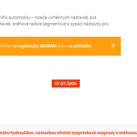
dního automobilu – nosiče výměnných nástaveb 4x4
taveb, sněhové radlice segmentové a sypací nástavby pro
clear
dmínek
se registrujte ZDARMA
nebo
se přihlašte
.
07.07.2026