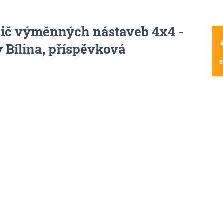
sič výměnných nástaveb 4x4 -
wa
 Bílina, příspěvková
s