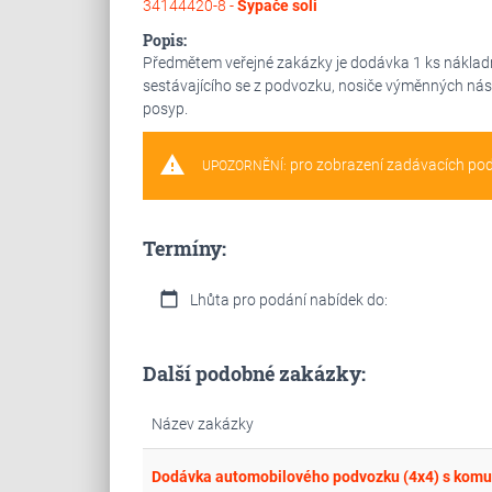
34144420-8 -
Sypače soli
Popis:
Předmětem veřejné zakázky je dodávka 1 ks nákla
sestávajícího se z podvozku, nosiče výměnných nás
posyp.
warning
pro zobrazení zadávacích po
UPOZORNĚNÍ:
Termíny:
calendar_today
Lhůta pro podání nabídek do:
Další podobné zakázky:
Název zakázky