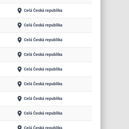
place
Celá Česká republika
place
Celá Česká republika
place
Celá Česká republika
place
Celá Česká republika
place
Celá Česká republika
place
Celá Česká republika
place
Celá Česká republika
place
Celá Česká republika
place
Celá Česká republika