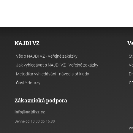
NAJDI VZ
V
Vše o NAJDI VZ - Veřejné zakázky
St
Jak vyhledávat s NAJDI VZ - Veřejné zakázky
Ve
Metodika vyhledávání - návod s příklady
Dr
Časté dotazy
C
Zákaznická podpora
info
@
najdivz.cz
Denně od 10:00 do 16:30
w