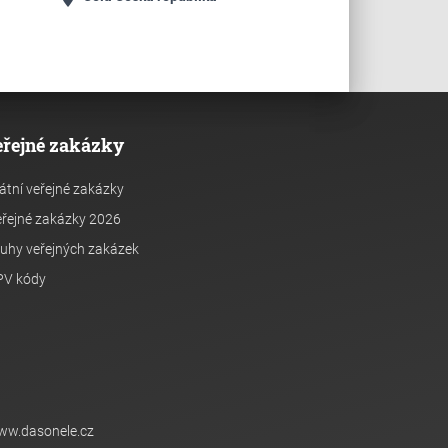
eřejné zakázky
átní veřejné zakázky
řejné zakázky 2026
uhy veřejných zakázek
PV kódy
ww.dasonele.cz