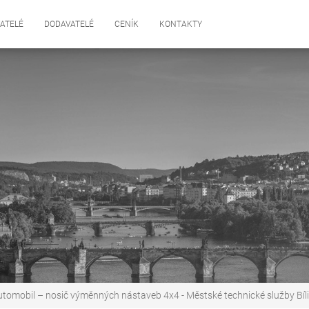
ATELÉ
DODAVATELÉ
CENÍK
KONTAKTY
utomobil – nosič výměnných nástaveb 4x4 - Městské technické služby Bíl