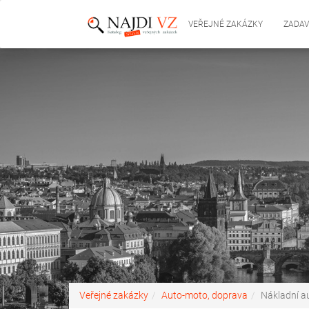
VEŘEJNÉ ZAKÁZKY
ZADAV
Veřejné zakázky
Auto-moto, doprava
Nákladní a