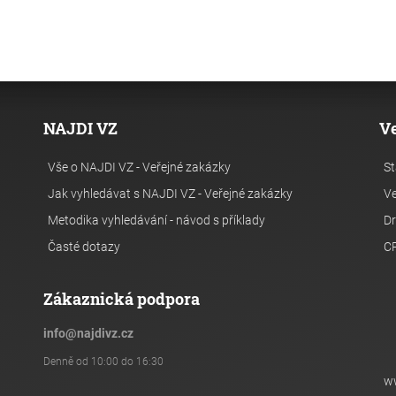
NAJDI VZ
V
Vše o NAJDI VZ - Veřejné zakázky
St
Jak vyhledávat s NAJDI VZ - Veřejné zakázky
Ve
Metodika vyhledávání - návod s příklady
Dr
Časté dotazy
C
Zákaznická podpora
info
@
najdivz.cz
Denně od 10:00 do 16:30
w