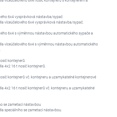
dla víceúčelového 6x4 nosič kontejnerů s kontejnerem a
lového 6x4 vysprávková nástavba/sypač
idla víceúčelového 6x4 vysprávková nástavba/sypač.
elového 6x4 s výměnnou nástavbou automatického sypače a
zidla víceúčelového 6x4 s výměnnou nástavbou automatického
.
nosič kontejnerů
la 4x2 16 t nosič kontejnerů.
nosič kontejnerů vč. kontejneru a uzamykatelné kontejnerové
la 4x2 16 t nosič kontejnerů vč. kontejneru a uzamykatelné
ího se zametací nástavbou
dla speciálního se zametací nástavbou.