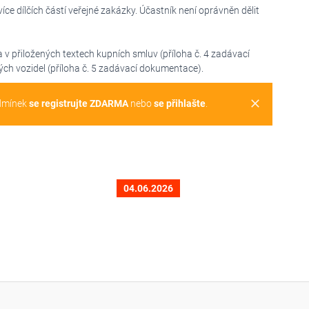
ce dílčích částí veřejné zakázky. Účastník není oprávněn dělit
a v přiložených textech kupních smluv (příloha č. 4 zadávací
ých vozidel (příloha č. 5 zadávací dokumentace).
clear
dmínek
se registrujte ZDARMA
nebo
se přihlašte
.
04.06.2026