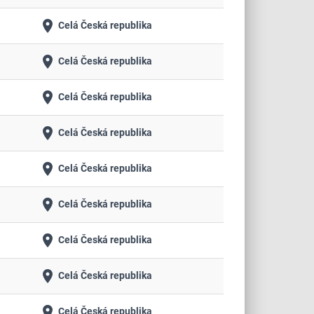
place
Celá Česká republika
place
Celá Česká republika
place
Celá Česká republika
place
Celá Česká republika
place
Celá Česká republika
place
Celá Česká republika
place
Celá Česká republika
place
Celá Česká republika
place
Celá Česká republika