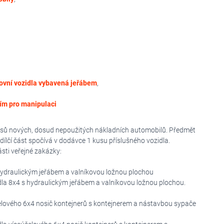
covní vozidla vybavená jeřábem
,
ním pro manipulaci
sů nových, dosud nepoužitých nákladních automobilů. Předmět
dílčí část spočívá v dodávce 1 kusu příslušného vozidla.
ásti veřejné zakázky:
s hydraulickým jeřábem a valníkovou ložnou plochou
dla 8x4 s hydraulickým jeřábem a valníkovou ložnou plochou.
účelového 6x4 nosič kontejnerů s kontejnerem a nástavbou sypače