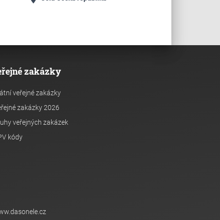
eřejné zakázky
átní veřejné zakázky
řejné zakázky 2026
uhy veřejných zakázek
PV kódy
ww.dasonele.cz