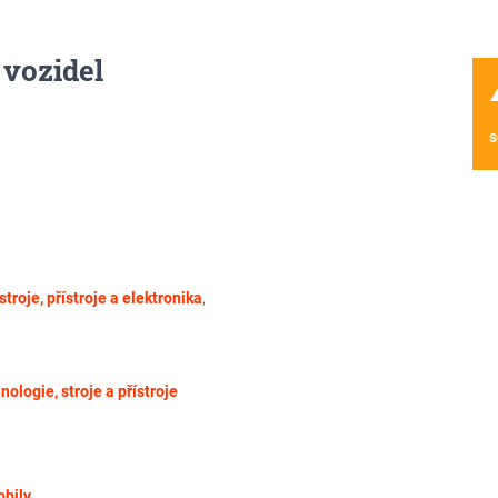
vozidel
wa
s
troje, přístroje a elektronika
,
nologie, stroje a přístroje
obily
,