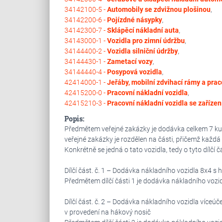
34142100-5 -
Automobily se zdvižnou plošinou
,
34142200-6 -
Pojízdné násypky
,
34142300-7 -
Sklápěcí nákladní auta
,
34143000-1 -
Vozidla pro zimní údržbu
,
34144400-2 -
Vozidla silniční údržby
,
34144430-1 -
Zametací vozy
,
34144440-4 -
Posypová vozidla
,
42414000-1 -
Jeřáby, mobilní zdvihací rámy a pra
42415200-0 -
Pracovní nákladní vozidla
,
42415210-3 -
Pracovní nákladní vozidla se zaříze
Popis:
Předmětem veřejné zakázky je dodávka celkem 7 ku
veřejné zakázky je rozdělen na části, přičemž každá 
Konkrétně se jedná o tato vozidla, tedy o tyto dílčí č
Dílčí část. č. 1 – Dodávka nákladního vozidla 8x4 
Předmětem dílčí části 1 je dodávka nákladního vozi
Dílčí část. č. 2 – Dodávka nákladního vozidla více
v provedení na hákový nosič