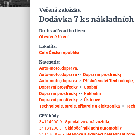
Veřená zakázka
Dodávka 7 ks nákladních 
Druh zadávacího řízení:
Otevřené řízení
Lokalita:
Celá Česká republika
Kategorie:
Auto-moto, doprava
,
Auto-moto, doprava
->
Dopravní prostředky
Auto-moto, doprava
->
Příslušenství
Technologie, s
Dopravní prostředky
->
Osobní
Dopravní prostředky
->
Nákladní
Dopravní prostředky
->
Úklidové
Technologie, stroje, přístroje a elektronika
->
Tech
CPV kódy:
34114000-9 -
Specializovaná vozidla
,
34134200-7 -
Sklápěcí nákladní automobily
,
34142000-4 -
Jeřábové a sklápěcí nákladní autom