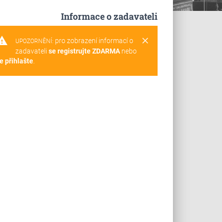
Informace o zadavateli
rning
clear
pro zobrazení informací o
UPOZORNĚNÍ:
zadavateli
se registrujte ZDARMA
nebo
e přihlašte
.