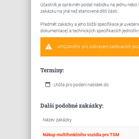
Účastník je oprávněn podat nabídku na jednu nebo ví
zakázku na jiné než stanovené dílčí části.
Předmět zakázky a jeho bližší specifikace je uveden
dokumentace) a technických specifikacích jednotliv
warning
pro zobrazení zadávacích po
UPOZORNĚNÍ:
Termíny:
calendar_today
Lhůta pro podání nabídek do:
Další podobné zakázky:
Název zakázky
Nákup multifunkčního vozidla pro TSM