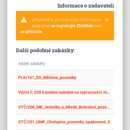
Informace o zadavateli
warning
clear
pro zobrazení informací o
UPOZORNĚNÍ:
zadavateli
se registrujte ZDARMA
nebo
se přihlašte
.
Další podobné zakázky:
Název zakázky
place
Cel
PLK/161_DO_Mělnice_pozemky
place
Cel
Výzva č. 028 k podání nabídek na vypracování znaleckého púosudku
place
Cel
STČ/208_MB_Jemníky_u_Mladé_Boleslavi_pozemky
place
Cel
STČ/201_HMP_Cholupice_pozemky_opakované_II