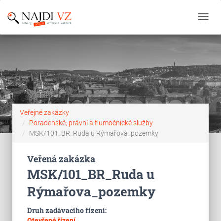
Toggl
navig
Veřejné zakázky
Poradenské, právní a tlumočnické služby
MSK/101_BR_Ruda u Rýmařova_pozemky
Veřená zakázka
MSK/101_BR_Ruda u
Rýmařova_pozemky
Druh zadávacího řízení:
Otevřené řízení