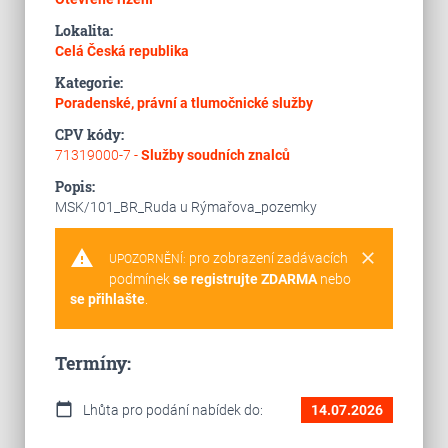
Lokalita:
Celá Česká republika
Kategorie:
Poradenské, právní a tlumočnické služby
CPV kódy:
71319000-7 -
Služby soudních znalců
Popis:
MSK/101_BR_Ruda u Rýmařova_pozemky
warning
clear
pro zobrazení zadávacích
UPOZORNĚNÍ:
podmínek
se registrujte ZDARMA
nebo
se přihlašte
.
Termíny:
calendar_today
Lhůta pro podání nabídek do:
14.07.2026