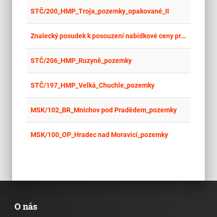
place
Cel
STČ/200_HMP_Troja_pozemky_opakované_II
place
Cel
Znalecký posudek k posouzení nabídkové ceny pro veřejnou zakázku „Podpora služeb spojená s dopravou zboží pořízeného FMS 2025-2031
place
Cel
STČ/206_HMP_Ruzyně_pozemky
place
Cel
STČ/197_HMP_Velká_Chuchle_pozemky
place
Cel
MSK/102_BR_Mnichov pod Pradědem_pozemky
place
Cel
MSK/100_OP_Hradec nad Moravicí_pozemky
O nás